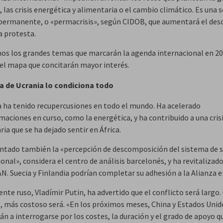
, las crisis energética y alimentaria o el cambio climático. Es una 
s permanente, o «permacrisis», según CIDOB, que aumentará el de
la protesta.
s los grandes temas que marcarán la agenda internacional en 202
el mapa que concitarán mayor interés.
a de Ucrania lo condiciona todo
a ha tenido recupercusiones en todo el mundo. Ha acelerado
maciones en curso, como la energética, y ha contribuido a una cris
ia que se ha dejado sentir en África.
tado también la «percepción de descomposición del sistema de 
onal», considera el centro de análisis barcelonés, y ha revitalizado
N. Suecia y Finlandia podrían completar su adhesión a la Alianza e
ente ruso, Vladímir Putin, ha advertido que el conflicto será largo
, más costoso será. «En los próximos meses, China y Estados Unid
n a interrogarse por los costes, la duración y el grado de apoyo q