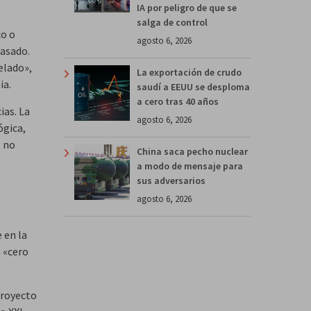
IA por peligro de que se
salga de control
co o
agosto 6, 2026
casado.
elado»,
La exportación de crudo
ia.
saudí a EEUU se desploma
a cero tras 40 años
ias. La
agosto 6, 2026
ógica,
, no
China saca pecho nuclear
a modo de mensaje para
sus adversarios
agosto 6, 2026
 en la
 «cero
proyecto