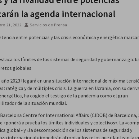
arán la agenda internacional
re 21, 2022
Servicios de Prensa
tencia entre potencias y las crisis económica y energética marcar
staca los límites de los sistemas de seguridad y gobernanza glob
 retos globales
l año 2023 llegará en una situación internacional de máxima tensi
estratégica y de múltiples crisis. La guerra en Ucrania, con su deriv
energética, ha cogido el testigo de la pandemia como el gran
lizador de la situación mundial.
 Barcelona Centre for International Affairs (CIDOB) de Barcelona, 
e «pondrá a prueba los límites individuales y colectivos». La «com
ica global» y «la descomposición de los sistemas de seguridad y
za internacional» impedirán afrontar los retos que plantean la gu