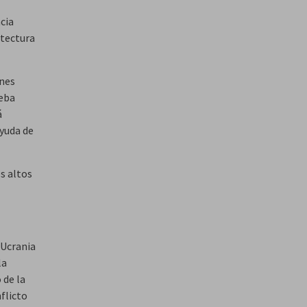
ncia
itectura
enes
deba
á
ayuda de
s altos
 Ucrania
la
 de la
flicto