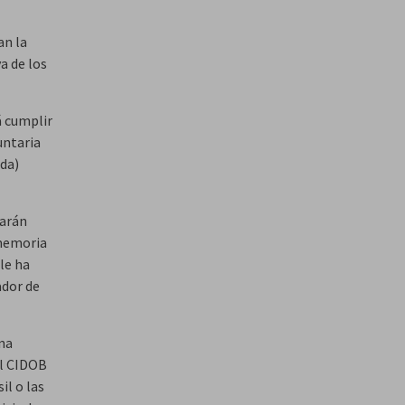
an la
a de los
á cumplir
untaria
da)
carán
 memoria
le ha
ador de
una
El CIDOB
il o las