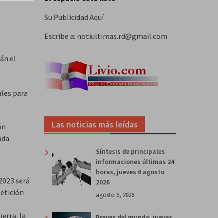
Su Publicidad Aquí
Escribe a: notiultimas.rd@gmail.com
án el
ales para
Las noticias más leídas
ón
ada
Síntesis de principales
informaciones últimas 24
horas, jueves 6 agosto
2023 será
2026
petición
agosto 6, 2026
erra, la
Breves del mundo, jueves