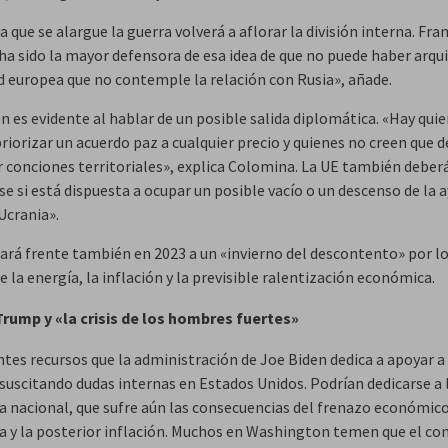
 que se alargue la guerra volverá a aflorar la división interna. Fra
ha sido la mayor defensora de esa idea de que no puede haber arqu
d europea que no contemple la relación con Rusia», añade.
ón es evidente al hablar de un posible salida diplomática. «Hay qui
riorizar un acuerdo paz a cualquier precio y quienes no creen que 
r conciones territoriales», explica Colomina. La UE también deber
e si está dispuesta a ocupar un posible vacío o un descenso de la 
Ucrania».
ará frente también en 2023 a un «invierno del descontento» por lo
e la energía, la inflación y la previsible ralentización económica.
Trump y «la crisis de los hombres fuertes»
ntes recursos que la administración de Joe Biden dedica a apoyar a
 suscitando dudas internas en Estados Unidos. Podrían dedicarse a 
 nacional, que sufre aún las consecuencias del frenazo económico
 y la posterior inflación. Muchos en Washington temen que el con