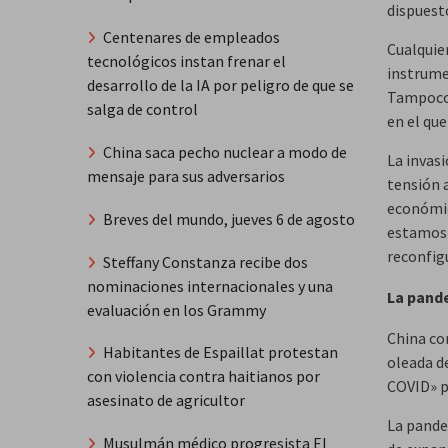
dispuest
Centenares de empleados
Cualquie
tecnológicos instan frenar el
instrume
desarrollo de la IA por peligro de que se
Tampoco 
salga de control
en el qu
China saca pecho nuclear a modo de
La invas
mensaje para sus adversarios
tensión 
económic
Breves del mundo, jueves 6 de agosto
estamos 
reconfig
Steffany Constanza recibe dos
nominaciones internacionales y una
La pande
evaluación en los Grammy
China co
Habitantes de Espaillat protestan
oleada d
con violencia contra haitianos por
COVID» p
asesinato de agricultor
La pande
Musulmán médico progresista El