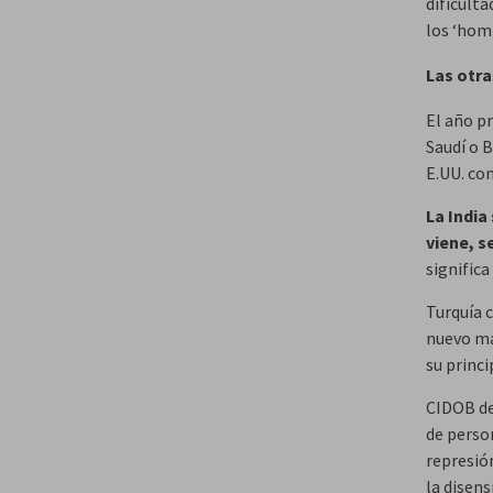
dificult
los ‘hom
Las otra
El año p
Saudí o 
E.UU. co
La India
viene, 
signific
Turquía c
nuevo ma
su princi
CIDOB de
de person
represión
la disens