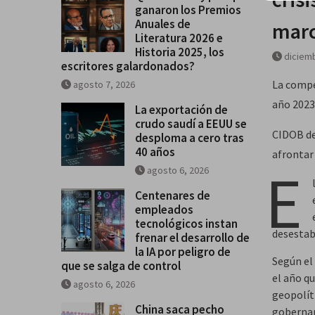
ganaron los Premios
Historia 2025, los escritores
Anuales de
marc
galardonados?
Literatura 2026 e
Historia 2025, los
diciemb
escritores galardonados?
La compe
agosto 7, 2026
año 2023
La exportación de
crudo saudí a EEUU se
CIDOB de
desploma a cero tras
40 años
afrontar
E
agosto 6, 2026
Centenares de
empleados
tecnológicos instan
desestabi
frenar el desarrollo de
la IA por peligro de
Según el
que se salga de control
el año qu
agosto 6, 2026
geopolít
China saca pecho
gobernan