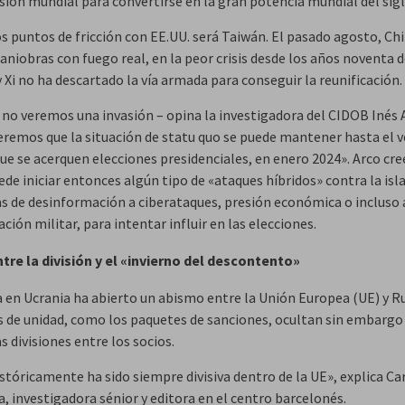
sión mundial para convertirse en la gran potencia mundial del sigl
s puntos de fricción con EE.UU. será Taiwán. El pasado agosto, Chi
niobras con fuego real, en la peor crisis desde los años noventa d
 Xi no ha descartado la vía armada para conseguir la reunificación.
 no veremos una invasión – opina la investigadora del CIDOB Inés 
veremos que la situación de statu quo se puede mantener hasta el v
ue se acerquen elecciones presidenciales, en enero 2024». Arco cre
de iniciar entonces algún tipo de «ataques híbridos» contra la isl
 de desinformación a ciberataques, presión económica o incluso
ión militar, para intentar influir en las elecciones.
ntre la división y el «invierno del descontento»
a en Ucrania ha abierto un abismo entre la Unión Europea (UE) y Ru
 de unidad, como los paquetes de sanciones, ocultan sin embargo
 divisiones entre los socios.
istóricamente ha sido siempre divisiva dentro de la UE», explica C
, investigadora sénior y editora en el centro barcelonés.