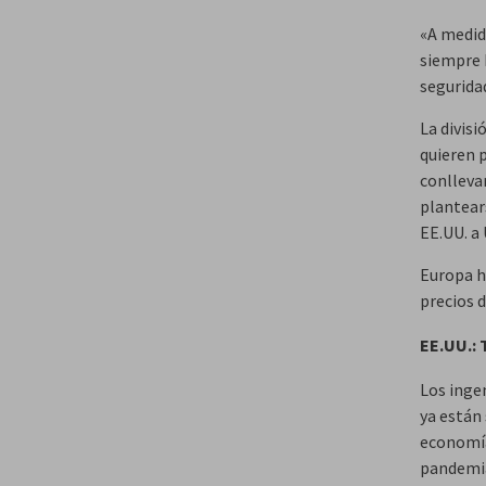
«A medida
siempre 
segurida
La divisi
quieren p
conlleva
plantears
EE.UU. a 
Europa h
precios d
EE.UU.: 
Los inge
ya están
economía
pandemia