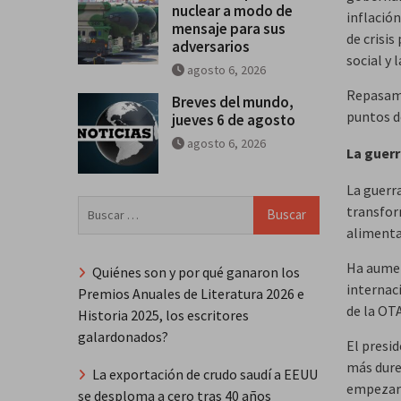
nuclear a modo de
inflación
mensaje para sus
de crisi
adversarios
social y 
agosto 6, 2026
Repasamo
Breves del mundo,
puntos d
jueves 6 de agosto
agosto 6, 2026
La guerr
La guerr
Buscar:
transfor
alimentar
Ha aumen
Quiénes son y por qué ganaron los
internaci
Premios Anuales de Literatura 2026 e
de la OTA
Historia 2025, los escritores
galardonados?
El presid
más dure
La exportación de crudo saudí a EEUU
empezará
se desploma a cero tras 40 años