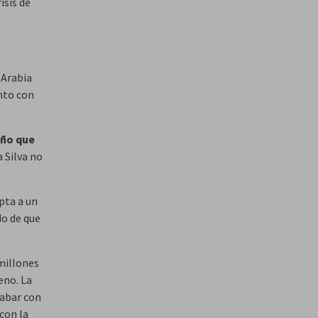
isis de
 Arabia
nto con
año que
a Silva no
pta a un
do de que
millones
eno. La
cabar con
con la