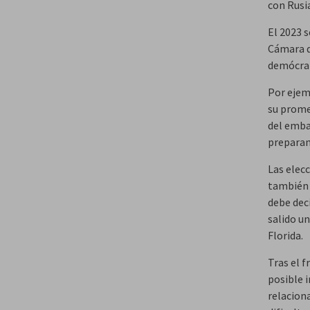
con Rusia
El 2023 s
Cámara d
demócra
Por ejem
su promes
del emba
preparan 
Las elec
también 
debe deci
salido un
Florida.
Tras el f
posible 
relaciona