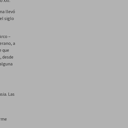
o XXI.
na llevó
el siglo
Arco –
erano, a
e que
a, desde
 alguna
sia. Las
arme