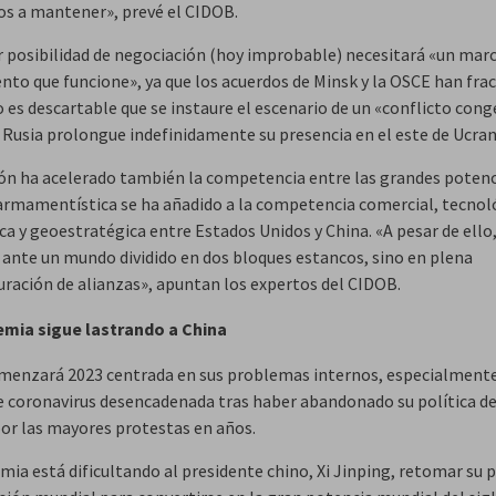
os a mantener», prevé el CIDOB.
r posibilidad de negociación (hoy improbable) necesitará «un mar
nto que funcione», ya que los acuerdos de Minsk y la OSCE han fra
es descartable que se instaure el escenario de un «conflicto cong
e Rusia prolongue indefinidamente su presencia en el este de Ucran
ión ha acelerado también la competencia entre las grandes potenc
armamentística se ha añadido a la competencia comercial, tecnol
a y geoestratégica entre Estados Unidos y China. «A pesar de ello
ante un mundo dividido en dos bloques estancos, sino en plena
uración de alianzas», apuntan los expertos del CIDOB.
mia sigue lastrando a China
menzará 2023 centrada en sus problemas internos, especialmente
e coronavirus desencadenada tras haber abandonado su política de
or las mayores protestas en años.
mia está dificultando al presidente chino, Xi Jinping, retomar su 