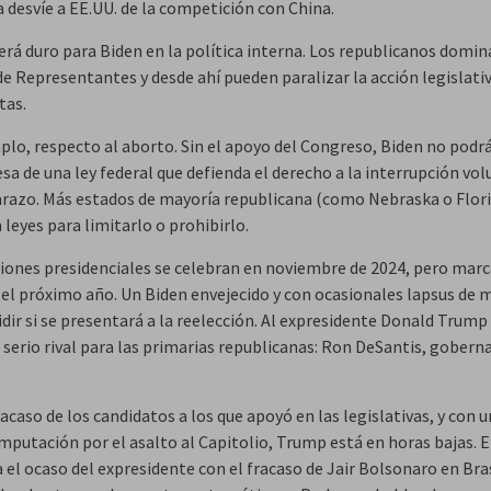
 desvíe a EE.UU. de la competición con China.
erá duro para Biden en la política interna. Los republicanos domin
e Representantes y desde ahí pueden paralizar la acción legislativ
tas.
plo, respecto al aborto. Sin el apoyo del Congreso, Biden no podr
a de una ley federal que defienda el derecho a la interrupción vol
razo. Más estados de mayoría republicana (como Nebraska o Flori
leyes para limitarlo o prohibirlo.
ciones presidenciales se celebran en noviembre de 2024, pero mar
el próximo año. Un Biden envejecido y con ocasionales lapsus de
dir si se presentará a la reelección. Al expresidente Donald Trump 
 serio rival para las primarias republicanas: Ron DeSantis, gobern
racaso de los candidatos a los que apoyó en las legislativas, y con 
imputación por el asalto al Capitolio, Trump está en horas bajas. 
 el ocaso del expresidente con el fracaso de Jair Bolsonaro en Bras