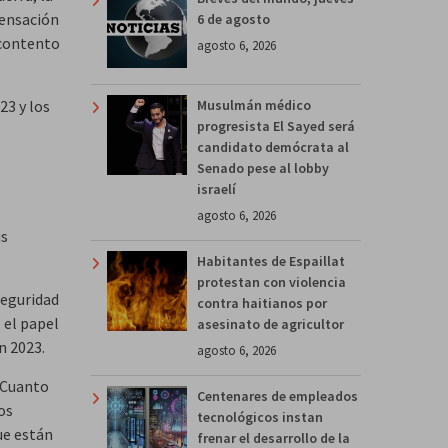
sensación
6 de agosto
scontento
agosto 6, 2026
3 y los
Musulmán médico
progresista El Sayed será
candidato demócrata al
Senado pese al lobby
israelí
agosto 6, 2026
is
Habitantes de Espaillat
protestan con violencia
seguridad
contra haitianos por
 el papel
asesinato de agricultor
n 2023.
agosto 6, 2026
. Cuanto
Centenares de empleados
os
tecnológicos instan
ue están
frenar el desarrollo de la