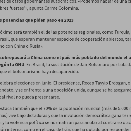
ades de otros gobernantes autocráticos. «Podemos hablar de una cr
bres fuertes'», apunta Carme Colomina.
s potencias que piden paso en 2023
róximo será también el de las potencias regionales, como Turquía,
Brasil, que esperan mantener espacios de cooperación abiertos, ta
mo con China o Rusia».
 sobrepasará a China como el país más poblado del mundo el 
según la ONU
. En Brasil, la sustitución de Jair Bolsonaro por Lula d
a que el bolsonarismo haya desaparecido.
elebra elecciones en junio. El presidente, Recep Tayyip Erdogan, o
ndato, y se enfrenta a una oposición unida, aunque se ha asegura
pal rival no pueda presentarse.
staca también que el 70% de la población mundial (más de 5.000 
as) vive bajo dictaduras y que la involución democrática gana terr
 y la violencia política se normalizan para anular al contrario o a
ión interna, como en el caso de Irán, que ha optado por responder 