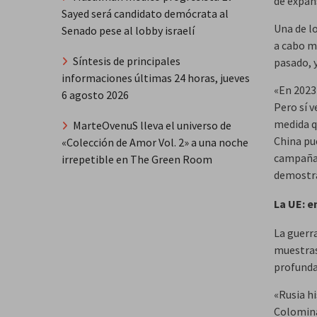
de expan
Sayed será candidato demócrata al
Una de lo
Senado pese al lobby israelí
a cabo ma
Síntesis de principales
pasado, y
informaciones últimas 24 horas, jueves
«En 2023
6 agosto 2026
Pero sí 
medida q
MarteOvenuS lleva el universo de
China pue
«Colección de Amor Vol. 2» a una noche
campañas
irrepetible en The Green Room
demostrac
La UE: e
La guerr
muestras
profundas
«Rusia h
Colomina