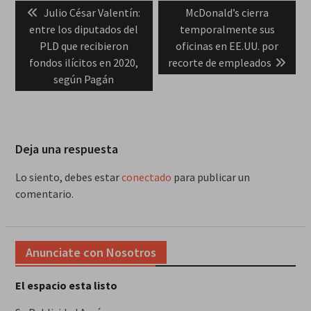
Previous
Next
Julio César Valentín:
McDonald’s cierra
de
post:
post:
entre los diputados del
temporalmente sus
entradas
PLD que recibieron
oficinas en EE.UU. por
fondos ilícitos en 2020,
recorte de empleados
según Pagán
Deja una respuesta
Lo siento, debes estar
conectado
para publicar un
comentario.
Anunciate con Nosotros
El espacio esta listo