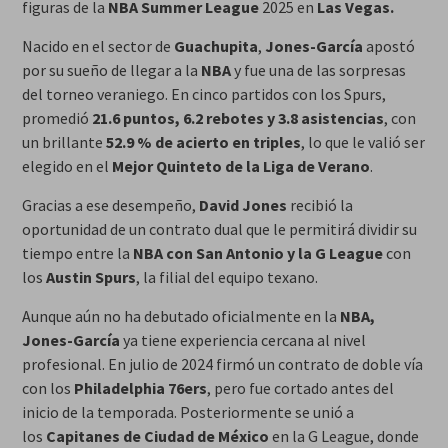
figuras de la
NBA Summer League
2025 en
Las Vegas.
Nacido en el sector de
Guachupita
,
Jones-García
apostó
por su sueño de llegar a la
NBA
y fue una de las sorpresas
del torneo veraniego. En cinco partidos con los Spurs,
promedió
21.6 puntos, 6.2 rebotes y 3.8 asistencias
, con
un brillante
52.9 % de acierto en triples
, lo que le valió ser
elegido en el
Mejor Quinteto de la Liga de Verano
.
Gracias a ese desempeño,
David Jones
recibió la
oportunidad de un contrato dual que le permitirá dividir su
tiempo entre la
NBA con San Antonio y la G League
con
los
Austin Spurs
, la filial del equipo texano.
Aunque aún no ha debutado oficialmente en la
NBA,
Jones-García
ya tiene experiencia cercana al nivel
profesional. En julio de 2024 firmó un contrato de doble vía
con los
Philadelphia 76ers
, pero fue cortado antes del
inicio de la temporada. Posteriormente se unió a
los
Capitanes de Ciudad de México
en la G League, donde