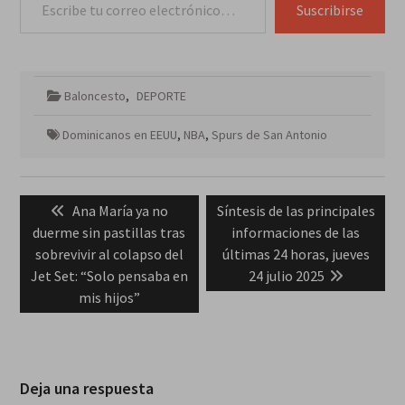
Suscribirse
Baloncesto
,
DEPORTE
Dominicanos en EEUU
,
NBA
,
Spurs de San Antonio
Navegación
Previous
Next
Ana María ya no
Síntesis de las principales
de
post:
post:
duerme sin pastillas tras
informaciones de las
entradas
sobrevivir al colapso del
últimas 24 horas, jueves
Jet Set: “Solo pensaba en
24 julio 2025
mis hijos”
Deja una respuesta