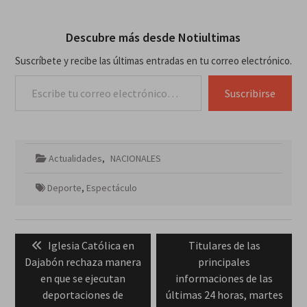
Descubre más desde Notiultimas
Suscríbete y recibe las últimas entradas en tu correo electrónico.
Escribe tu correo electrónico…
Suscribirse
Actualidades
,
NACIONALES
Deporte
,
Espectáculo
Navegación
Previous
Next
Iglesia Católica en
Titulares de las
de
post:
post:
Dajabón rechaza manera
principales
entradas
en que se ejecutan
informaciones de las
deportaciones de
últimas 24 horas, martes