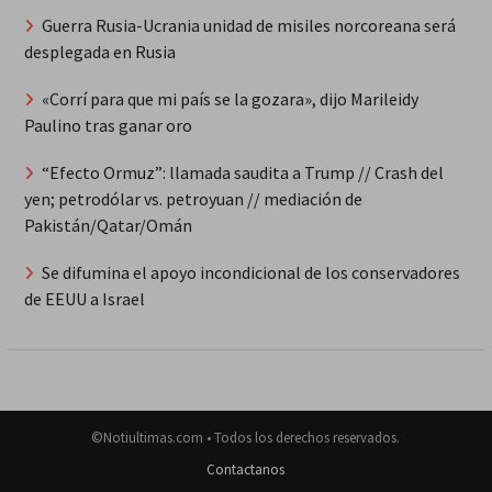
Guerra Rusia-Ucrania unidad de misiles norcoreana será
desplegada en Rusia
«Corrí para que mi país se la gozara», dijo Marileidy
Paulino tras ganar oro
“Efecto Ormuz”: llamada saudita a Trump // Crash del
yen; petrodólar vs. petroyuan // mediación de
Pakistán/Qatar/Omán
Se difumina el apoyo incondicional de los conservadores
de EEUU a Israel
©Notiultimas.com • Todos los derechos reservados.
Contactanos