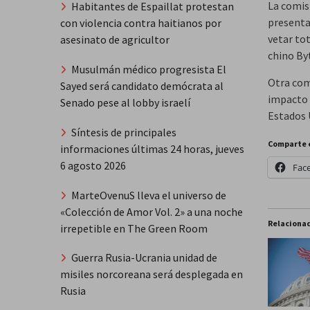
La comis
Habitantes de Espaillat protestan
presenta
con violencia contra haitianos por
vetar to
asesinato de agricultor
chino By
Musulmán médico progresista El
Otra com
Sayed será candidato demócrata al
impacto 
Senado pese al lobby israelí
Estados 
Síntesis de principales
Comparte 
informaciones últimas 24 horas, jueves
6 agosto 2026
Fac
MarteOvenuS lleva el universo de
«Colección de Amor Vol. 2» a una noche
Relaciona
irrepetible en The Green Room
Guerra Rusia-Ucrania unidad de
misiles norcoreana será desplegada en
Rusia