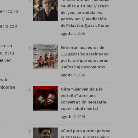
saudita a Trump // Crash
erritorio
del yen; petrodólar vs.
petroyuan // mediación
de Pakistán/Qatar/Omán
uerra con
agosto 5, 2026
 en su
Entierran los restos de
a, otra
112 gazatíes asesinados
ue ver
por Israel que estuvieron
3 años bajo escombros
agosto 5, 2026
onald
unidense
Obra “Bienvenido a lo
extraño” abre una
conversación necesaria
sobre salud mental
agosto 5, 2026
a
«Corrí para que mi país se
la gozara», dijo Marileidy