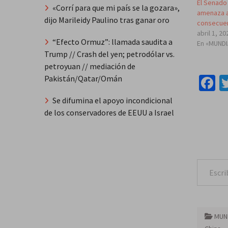
El Senado
«Corrí para que mi país se la gozara»,
amenaza a
dijo Marileidy Paulino tras ganar oro
consecue
abril 1, 20
“Efecto Ormuz”: llamada saudita a
En «MUND
Trump // Crash del yen; petrodólar vs.
petroyuan // mediación de
F
Pakistán/Qatar/Omán
Se difumina el apoyo incondicional
de los conservadores de EEUU a Israel
Escribe tu correo e
MUN