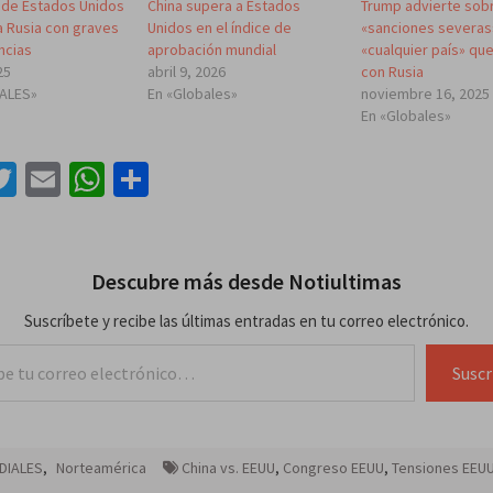
 de Estados Unidos
China supera a Estados
Trump advierte sob
 Rusia con graves
Unidos en el índice de
«sanciones severas
ncias
aprobación mundial
«cualquier país» qu
25
abril 9, 2026
con Rusia
IALES»
En «Globales»
noviembre 16, 2025
En «Globales»
acebook
Twitter
Email
WhatsApp
Compartir
Descubre más desde Notiultimas
Suscríbete y recibe las últimas entradas en tu correo electrónico.
lectrónico…
Suscr
DIALES
,
Norteamérica
China vs. EEUU
,
Congreso EEUU
,
Tensiones EEUU