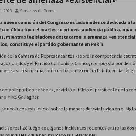
1, 2023
Servicios de Prensa
a nueva comisión del Congreso estadounidense dedicada a la
d con China tuvo el martes su primera audiencia pública, opac
s, mientras legisladores destacaron la amenaza «existencial
los, constituye el partido gobernante en Pekín.
ión de la Cámara de Representantes «sobre la competencia estra
tados Unidos y el Partido Comunista Chino», compuesta por demó
anos, se ve a sí misma como un baluarte contra la influencia del g
 amable partido de tenis», advirtió al inicio el presidente de la co
ano Mike Gallagher.
 de una lucha existencial sobre la manera de vivir la vida en el siglo
cia se realizó luego de algunos incidentes recientes entre las dos
s mundiales y que han marcado sus relaciones.