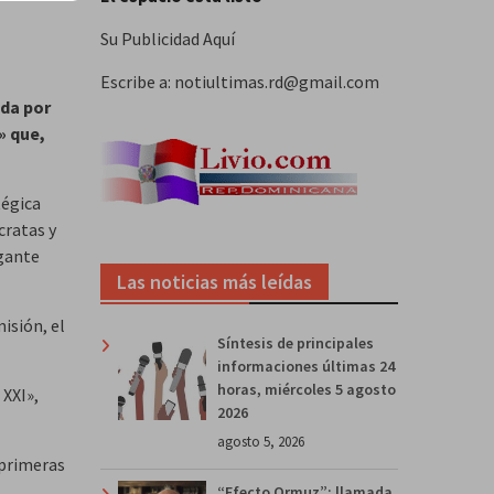
Su Publicidad Aquí
Escribe a: notiultimas.rd@gmail.com
ada por
» que,
tégica
cratas y
igante
Las noticias más leídas
misión, el
Síntesis de principales
informaciones últimas 24
horas, miércoles 5 agosto
 XXI»,
2026
agosto 5, 2026
 primeras
“Efecto Ormuz”: llamada