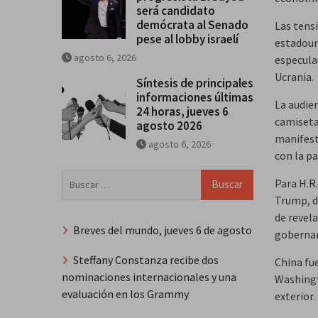
será candidato
demócrata al Senado
Las tens
pese al lobby israelí
estadoun
agosto 6, 2026
especula
Ucrania.
Síntesis de principales
informaciones últimas
La audie
24 horas, jueves 6
camiseta
agosto 2026
manifest
agosto 6, 2026
con la pa
Buscar:
Para H.R
Trump, d
de revela
Breves del mundo, jueves 6 de agosto
gobernan
Steffany Constanza recibe dos
China fue
nominaciones internacionales y una
Washingt
evaluación en los Grammy
exterior.