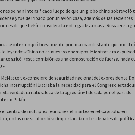
iones se han intensificado luego de que un globo chino sobrevoló t
idense y fue derribado por un avión caza, además de las recientes
ciones de que Pekín considera la entrega de armas a Rusia en su g
ncia se interrumpió brevemente por una manifestante que mostró
 la leyenda: «China no es nuestro enemigo». Mientras era expulsad
ante gritó: «esta comisión es una demostración de fuerza, nada q
z».
. McMaster, exconsejero de seguridad nacional del expresidente D
icha interrupción ilustraba la necesidad para el Congreso estado
r «la verdadera naturaleza de la agresión» liderada por el partido
te en Pekín.
 el centro de múltiples reuniones el martes en el Capitolio en
on, en las que se abordó su importancia en los debates de polític