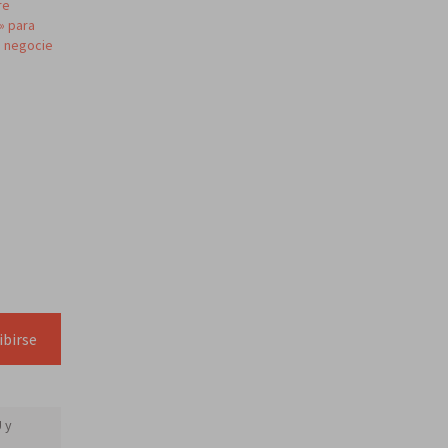
re
» para
e negocie
ibirse
 y