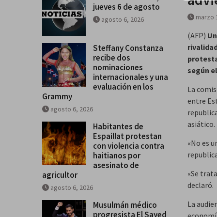
jueves 6 de agosto
marzo 
agosto 6, 2026
(AFP)
Un
rivalida
Steffany Constanza
recibe dos
protesta
nominaciones
según el
internacionales y una
evaluación en los
La comis
Grammy
entre Es
agosto 6, 2026
republic
asiático.
Habitantes de
Espaillat protestan
«No es un
con violencia contra
republic
haitianos por
asesinato de
«Se trata
agricultor
declaró.
agosto 6, 2026
La audien
Musulmán médico
progresista El Sayed
economía