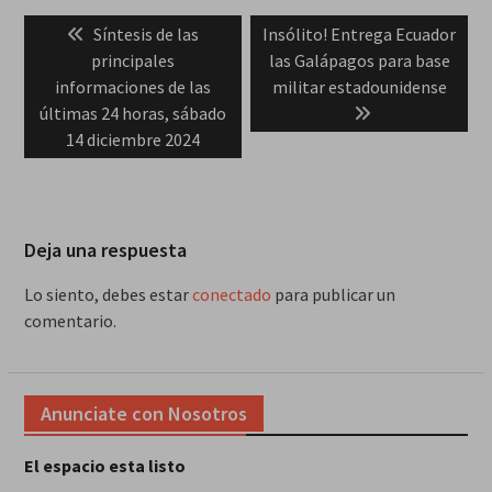
Navegación
Previous
Next
Síntesis de las
Insólito! Entrega Ecuador
de
post:
post:
principales
las Galápagos para base
entradas
informaciones de las
militar estadounidense
últimas 24 horas, sábado
14 diciembre 2024
Deja una respuesta
Lo siento, debes estar
conectado
para publicar un
comentario.
Anunciate con Nosotros
El espacio esta listo