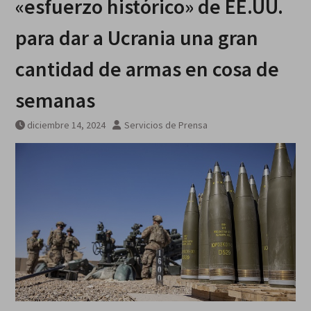
«esfuerzo histórico» de EE.UU.
Breves del mundo, viernes 7 de
agosto
para dar a Ucrania una gran
cantidad de armas en cosa de
semanas
diciembre 14, 2024
Servicios de Prensa