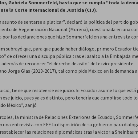
dor, Gabriela Sommerfeld, hasta que se cumpla “toda la dem
nte la Corte Internacional de Justicia (CIJ).
 asunto de sentarse a platicar”, declaró la política del partido go
iento de Regeneración Nacional (Morena), cuestionada en una co
a por las declaraciones que hizo Sommerfeld en una entrevista co
m subrayó que, para que pueda haber diálogo, primero Ecuador ti
so” de ofrecer una disculpa pública tras el asalto a la Embajada m
, además de reconocer “el derecho de asilo” del exvicepresidente
ano Jorge Glas (2013-2017), tal como pide México en la demanda a
uicio, tiene que resolverse ese juicio. Si Ecuador asume lo que está
 ese juicio, pues ya es distinto, pero tendría que cumplirse todo lo
do México”, zanjó.
rcoles, la ministra de Relaciones Exteriores de Ecuador, Sommerfe
n una entrevista con EFE la disposición de su gobierno para dialog
restablecer las relaciones diplomáticas tras la victoria Sheinbaum