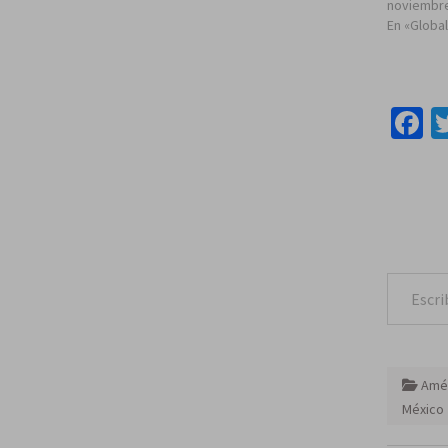
noviembre
En «Globa
F
Escribe tu correo e
Amér
México