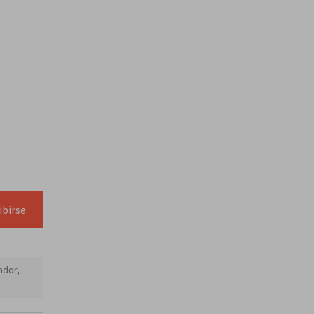
ibirse
ador
,