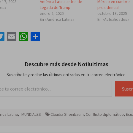
 17, 2025
América Latina antes de
México en cumbre
les»
llegada de Trump
presidencial
enero 2, 2025
octubre 13, 2025
En «América Latina»
En «Actualidades»
acebook
Twitter
Email
WhatsApp
Compartir
Descubre más desde Notiultimas
Suscríbete y recibe las últimas entradas en tu correo electrónico.
lectrónico…
Suscr
ica Latina
,
MUNDIALES
Claudia Sheinbaum
,
Conflicto diplomático
,
Ecu