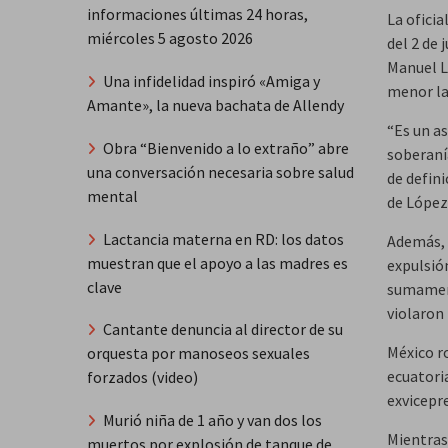
informaciones últimas 24 horas,
La oficia
miércoles 5 agosto 2026
del 2 de 
Manuel L
Una infidelidad inspiró «Amiga y
menor la
Amante», la nueva bachata de Allendy
“Es un a
Obra “Bienvenido a lo extraño” abre
soberaní
una conversación necesaria sobre salud
de defini
mental
de López
Lactancia materna en RD: los datos
Además, 
muestran que el apoyo a las madres es
expulsió
clave
sumament
violaron
Cantante denuncia al director de su
México r
orquesta por manoseos sexuales
ecuatori
forzados (video)
exvicepr
Murió niña de 1 año y van dos los
Mientras
muertos por explosión de tanque de