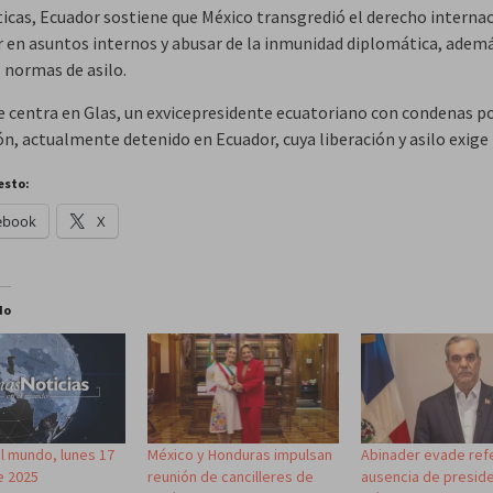
icas, Ecuador sostiene que México transgredió el derecho internac
ir en asuntos internos y abusar de la inmunidad diplomática, adem
s normas de asilo.
se centra en Glas, un exvicepresidente ecuatoriano con condenas p
ón, actualmente detenido en Ecuador, cuya liberación y asilo exige
esto:
ebook
X
do
l mundo, lunes 17
México y Honduras impulsan
Abinader evade refe
e 2025
reunión de cancilleres de
ausencia de presid