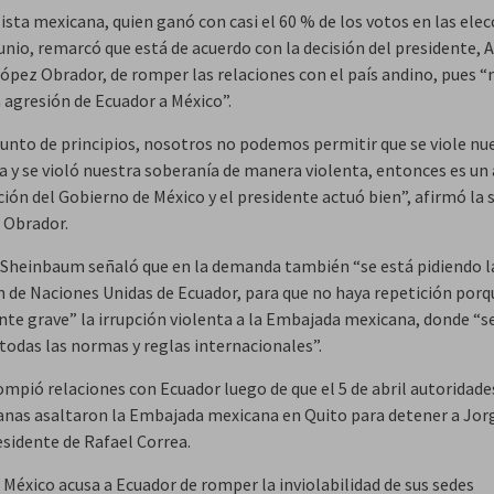
lista mexicana, quien ganó con casi el 60 % de los votos en las ele
junio, remarcó que está de acuerdo con la decisión del presidente, 
ópez Obrador, de romper las relaciones con el país andino, pues “
 agresión de Ecuador a México”.
sunto de principios, nosotros no podemos permitir que se viole nu
a y se violó nuestra soberanía de manera violenta, entonces es un
ción del Gobierno de México y el presidente actuó bien”, afirmó la
 Obrador.
Sheinbaum señaló que en la demanda también “se está pidiendo l
n de Naciones Unidas de Ecuador, para que no haya repetición porq
e grave” la irrupción violenta a la Embajada mexicana, donde “s
 todas las normas y reglas internacionales”.
ompió relaciones con Ecuador luego de que el 5 de abril autoridade
anas asaltaron la Embajada mexicana en Quito para detener a Jorg
esidente de Rafael Correa.
 México acusa a Ecuador de romper la inviolabilidad de sus sedes