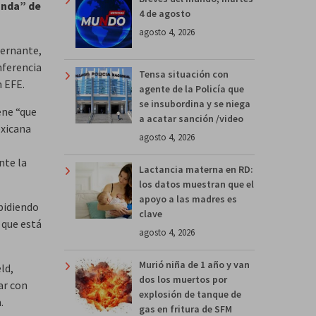
anda” de
4 de agosto
agosto 4, 2026
bernante,
nferencia
Tensa situación con
n EFE.
agente de la Policía que
se insubordina y se niega
ene “que
a acatar sanción /video
exicana
agosto 4, 2026
nte la
Lactancia materna en RD:
los datos muestran que el
apoyo a las madres es
 pidiendo
clave
 que está
agosto 4, 2026
Murió niña de 1 año y van
ld,
dos los muertos por
ar con
explosión de tanque de
.
gas en fritura de SFM