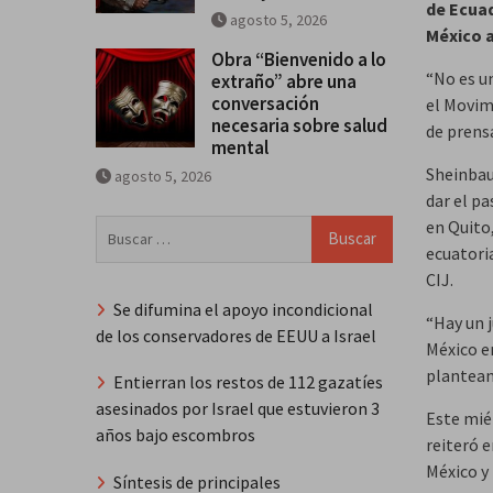
de Ecua
agosto 5, 2026
México a
Obra “Bienvenido a lo
“No es un
extraño” abre una
conversación
el Movim
necesaria sobre salud
de prens
mental
Sheinbau
agosto 5, 2026
dar el pa
en Quito
Buscar:
ecuatori
CIJ.
Se difumina el apoyo incondicional
“Hay un j
de los conservadores de EEUU a Israel
México en
plantean
Entierran los restos de 112 gazatíes
asesinados por Israel que estuvieron 3
Este mié
años bajo escombros
reiteró e
México y 
Síntesis de principales