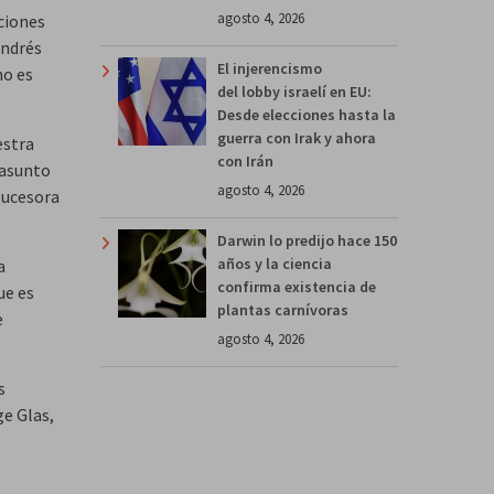
agosto 4, 2026
cciones
Andrés
El injerencismo
no es
del lobby israelí en EU:
Desde elecciones hasta la
guerra con Irak y ahora
estra
con Irán
 asunto
agosto 4, 2026
 sucesora
Darwin lo predijo hace 150
años y la ciencia
a
confirma existencia de
ue es
plantas carnívoras
e
agosto 4, 2026
s
e Glas,