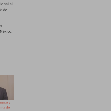
ional al
ás de
or
 México.
rirse a
enta de