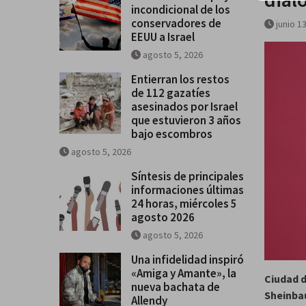
incondicional de los
Se difumina el apoyo incondicio
conservadores de
junio 1
los conservadores de EEUU a Is
EEUU a Israel
agosto 5, 2026
Entierran los restos
de 112 gazatíes
asesinados por Israel
que estuvieron 3 años
bajo escombros
agosto 5, 2026
Síntesis de principales
informaciones últimas
24 horas, miércoles 5
agosto 2026
agosto 5, 2026
Una infidelidad inspiró
«Amiga y Amante», la
Ciudad 
nueva bachata de
Sheinbau
Allendy