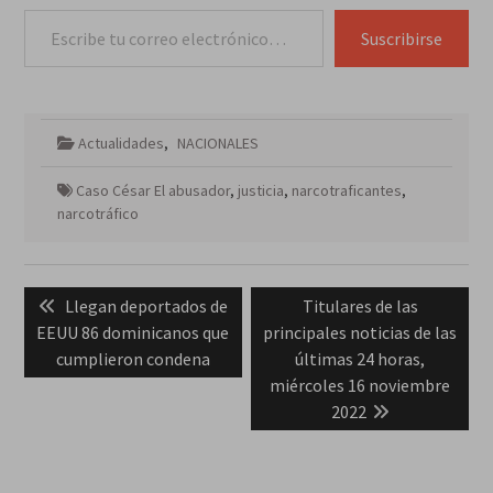
Escribe tu correo electrónico…
Suscribirse
Actualidades
,
NACIONALES
Caso César El abusador
,
justicia
,
narcotraficantes
,
narcotráfico
Navegación
Previous
Next
Llegan deportados de
Titulares de las
de
post:
post:
EEUU 86 dominicanos que
principales noticias de las
entradas
cumplieron condena
últimas 24 horas,
miércoles 16 noviembre
2022