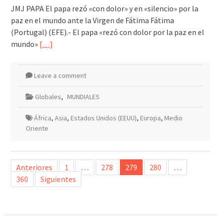
JMJ PAPA El papa rezó «con dolor» y en «silencio» por la
paz en el mundo ante la Virgen de Fátima Fátima
(Portugal) (EFE).- El papa «rezó con dolor por la paz en el
mundo»
[…]
Leave a comment
Globales
,
MUNDIALES
África
,
Asia
,
Estados Unidos (EEUU)
,
Europa
,
Medio
Oriente
Paginación
Anteriores
1
…
278
279
280
…
de
360
Siguientes
entradas