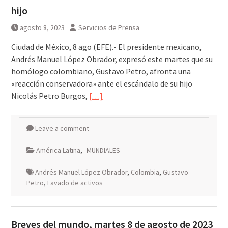
MarteOvenuS lleva el universo
hijo
de «Colección de Amor Vol. 2» a
una noche irrepetible en The
agosto 8, 2023
Servicios de Prensa
Green Room
Ciudad de México, 8 ago (EFE).- El presidente mexicano,
Andrés Manuel López Obrador, expresó este martes que su
homólogo colombiano, Gustavo Petro, afronta una
«reacción conservadora» ante el escándalo de su hijo
Nicolás Petro Burgos,
[…]
Leave a comment
América Latina
,
MUNDIALES
Andrés Manuel López Obrador
,
Colombia
,
Gustavo
Petro
,
Lavado de activos
Breves del mundo, martes 8 de agosto de 2023