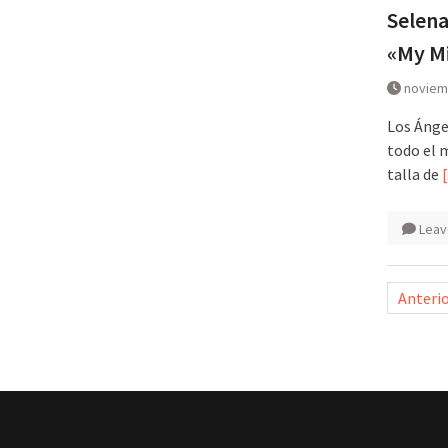
Selena
«My M
noviem
Los Ángel
todo el 
talla de
Leav
Pagina
Anteri
de
entra