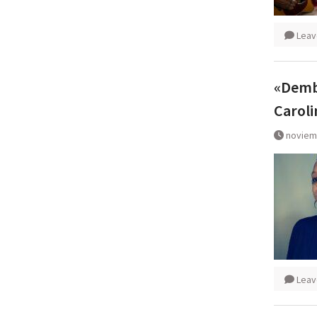
Leav
«Dembo
Caroli
noviem
Leav