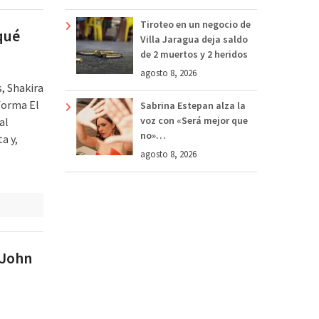
Tiroteo en un negocio de
iqué
Villa Jaragua deja saldo
de 2 muertos y 2 heridos
agosto 8, 2026
, Shakira
forma El
Sabrina Estepan alza la
voz con «Será mejor que
al
no»…
a y,
agosto 8, 2026
 John