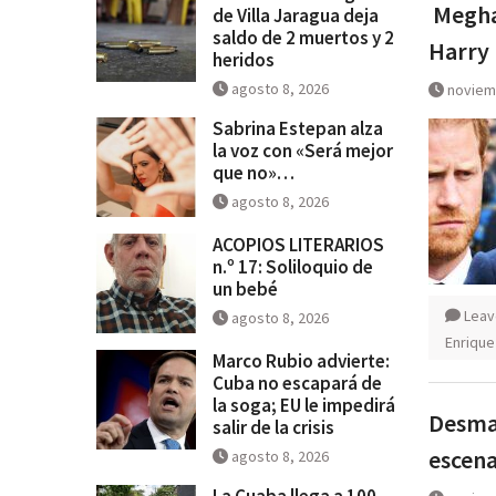
Meghan
de Villa Jaragua deja
saldo de 2 muertos y 2
Harry
heridos
agosto 8, 2026
noviem
Sabrina Estepan alza
la voz con «Será mejor
que no»…
agosto 8, 2026
ACOPIOS LITERARIOS
n.º 17: Soliloquio de
un bebé
Leav
agosto 8, 2026
Enrique
Marco Rubio advierte:
Cuba no escapará de
la soga; EU le impedirá
Desmay
salir de la crisis
escena
agosto 8, 2026
La Cuaba llega a 100