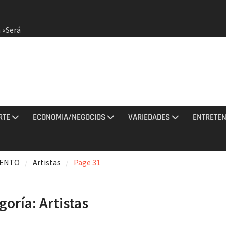
 «Será
dirá
otestas
RTE
ECONOMIA/NEGOCIOS
VARIEDADES
ENTRETEN
 agosto
IENTO
Artistas
Page 31
ciones
sto
goría:
Artistas
Jaragua
idos