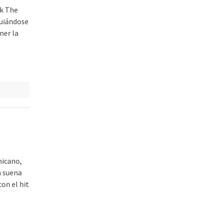
ck The
guiándose
ner la
icano,
n suena
con el hit