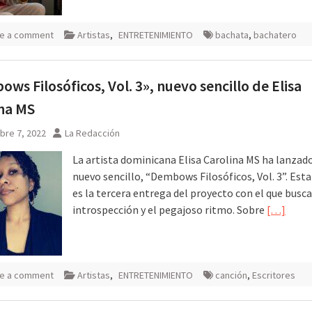
e a comment
Artistas
,
ENTRETENIMIENTO
bachata
,
bachatero
ws Filosóficos, Vol. 3», nuevo sencillo de Elisa
na MS
bre 7, 2022
La Redacción
La artista dominicana Elisa Carolina MS ha lanzad
nuevo sencillo, “Dembows Filosóficos, Vol. 3”. Est
es la tercera entrega del proyecto con el que busca 
introspección y el pegajoso ritmo. Sobre
[…]
e a comment
Artistas
,
ENTRETENIMIENTO
canción
,
Escritores