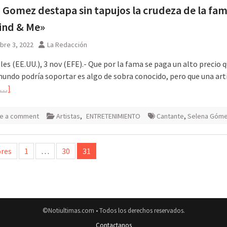
 Gomez destapa sin tapujos la crudeza de la fa
ind & Me»
bre 3, 2022
La Redacción
es (EE.UU.), 3 nov (EFE).- Que por la fama se paga un alto precio 
mundo podría soportar es algo de sobra conocido, pero que una arti
[…]
e a comment
Artistas
,
ENTRETENIMIENTO
Cantante
,
Selena Góm
ción
ores
1
…
30
31
das
©Notiultimas.com • Todos los derechos reservados.
Contactanos