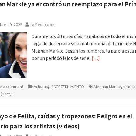
 Markle ya encontró un reemplazo para el Prí
bre 19, 2022
La Redacción
Durante los últimos días, fanáticos de todo el mu
seguido de cerca la vida matrimonial del príncipe H
Meghan Markle. Según los rumores, la pareja está
por un período lejos de ser el
[…]
e a comment
Artistas
,
ENTRETENIMIENTO
Meghan Markle
,
prínci
 (Harry)
o de Fefita, caídas y tropezones: Peligro en el
rio para los artistas (videos)