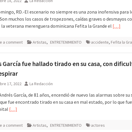
bre 18, 2022
La Redacción
mingo, RD.-El escenario no siempre es una zona inofensiva para l
. Son muchos los casos de tropezones, caídas graves o desmayos c
a la veterana merenguera dominicana Fefita la Grande el
[…]
e a comment
Artistas
,
ENTRETENIMIENTO
accidente
,
Fefita la Gr
 García fue hallado tirado en su casa, con dificu
espirar
bre 17, 2022
La Redacción
Andrés García, de 81 años, encendió de nuevo las alarmas sobre su 
que fue encontrado tirado en su casa en mal estado, por lo que fue
pital
[…]
e a comment
Artistas
,
ENTRETENIMIENTO
actores