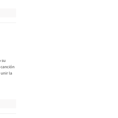
o su
a canción
unir la