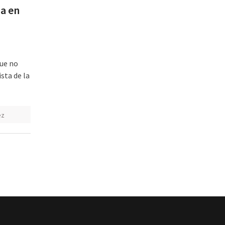
ma en
que no
sta de la
ez