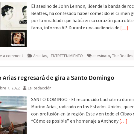
El asesino de John Lennon, líder de la banda de ro
Beatles, ha confesado haber cometido el crimen 
por la «maldad» que había en su corazón para obte
fama, informa AP. Durante una audiencia de
[…]
e a comment
Artistas
,
ENTRETENIMIENTO
asesinato
,
The Beatles
 Arias regresará de gira a Santo Domingo
bre 7, 2022
La Redacción
SANTO DOMINGO.- El reconocido bachatero domin
Marino Arias, radicado en los Estados Unidos, quie
con profusión en la región Este y en todo el Cibao 
“Cómo es posible” en homenaje a Anthony
[…]