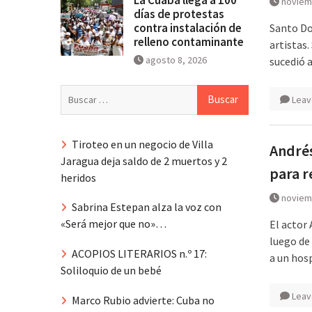
noviem
días de protestas
contra instalación de
Santo Do
relleno contaminante
artistas
agosto 8, 2026
sucedió 
Buscar:
Leav
Tiroteo en un negocio de Villa
Andrés
Jaragua deja saldo de 2 muertos y 2
para r
heridos
noviem
Sabrina Estepan alza la voz con
«Será mejor que no»…
El actor 
luego de 
ACOPIOS LITERARIOS n.º 17:
a un hos
Soliloquio de un bebé
Leav
Marco Rubio advierte: Cuba no