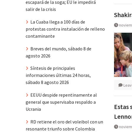
escapará de la soga; EU le impedirá
salir de la crisis
Shakir
La Cuaba llega a 100 días de
noviem
protestas contra instalación de relleno
contaminante
Breves del mundo, sábado 8 de
agosto 2026
Síntesis de principales
informaciones últimas 24 horas,
sábado 8 agosto 2026
Leav
EEUU despide repentinamente al
general que supervisaba respaldo a
Estas 
Ucrania
Lennon
RD retiene el oro del voleibol con un
noviem
resonante triunfo sobre Colombia