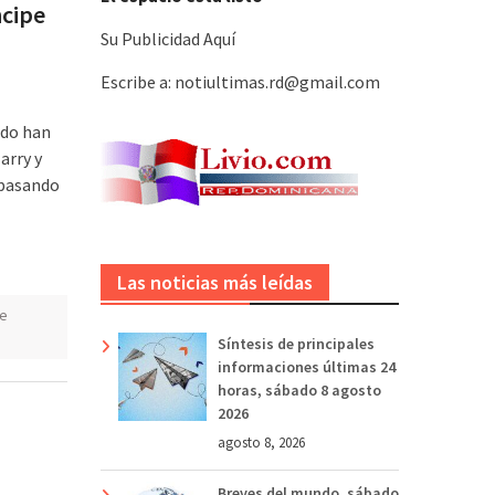
ncipe
Su Publicidad Aquí
Escribe a: notiultimas.rd@gmail.com
ndo han
arry y
 pasando
Las noticias más leídas
pe
Síntesis de principales
informaciones últimas 24
horas, sábado 8 agosto
2026
agosto 8, 2026
Breves del mundo, sábado