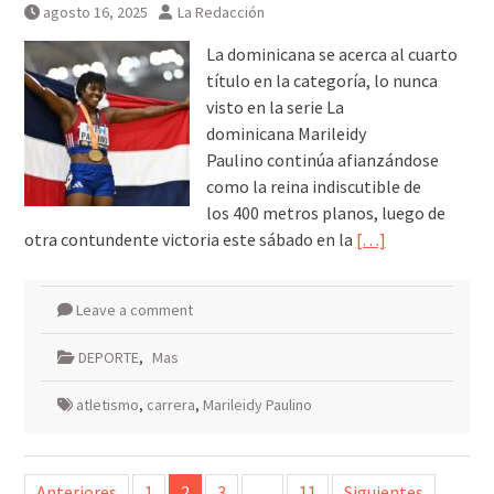
agosto 16, 2025
La Redacción
La dominicana se acerca al cuarto
título en la categoría, lo nunca
visto en la serie La
dominicana Marileidy
Paulino continúa afianzándose
como la reina indiscutible de
los 400 metros planos, luego de
otra contundente victoria este sábado en la
[…]
Leave a comment
DEPORTE
,
Mas
atletismo
,
carrera
,
Marileidy Paulino
Paginación
Anteriores
1
2
3
…
11
Siguientes