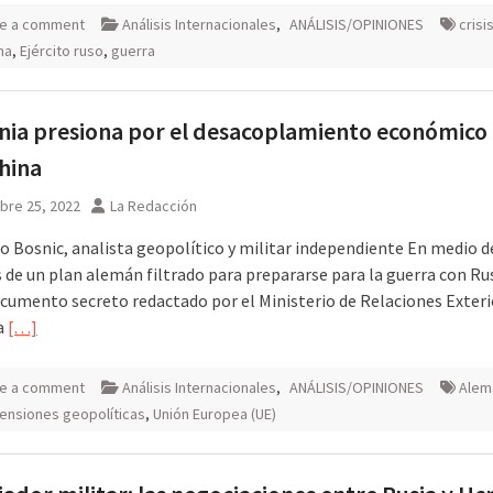
e a comment
Análisis Internacionales
,
ANÁLISIS/OPINIONES
crisi
na
,
Ejército ruso
,
guerra
ia presiona por el desacoplamiento económico 
hina
bre 25, 2022
La Redacción
o Bosnic, analista geopolítico y militar independiente En medio d
 de un plan alemán filtrado para prepararse para la guerra con Rus
cumento secreto redactado por el Ministerio de Relaciones Exteri
a
[…]
e a comment
Análisis Internacionales
,
ANÁLISIS/OPINIONES
Alem
ensiones geopolíticas
,
Unión Europea (UE)