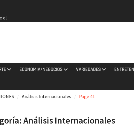
e el
 no
rmados
rania
ciones
sto
RTE
ECONOMIA/NEGOCIOS
VARIEDADES
ENTRETEN
los
2026 e
NIONES
Análisis Internacionales
Page 41
a EEUU
goría:
Análisis Internacionales
de que