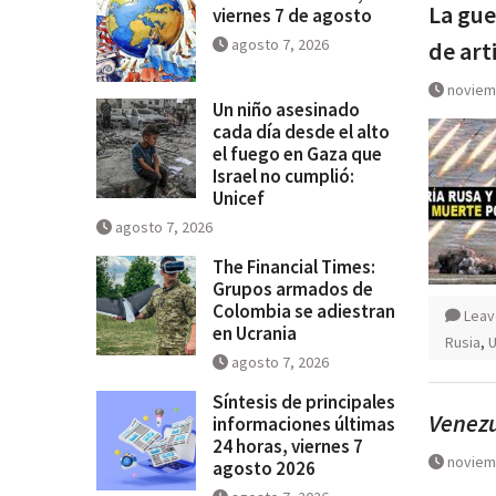
La gue
se salga de control
viernes 7 de agosto
Breves del mundo, viernes 7 de
agosto 7, 2026
de arti
noviem
Un niño asesinado
cada día desde el alto
el fuego en Gaza que
Israel no cumplió:
Unicef
agosto 7, 2026
The Financial Times:
Grupos armados de
Colombia se adiestran
Leav
en Ucrania
Rusia
,
U
agosto 7, 2026
Síntesis de principales
Venezu
informaciones últimas
24 horas, viernes 7
noviem
agosto 2026