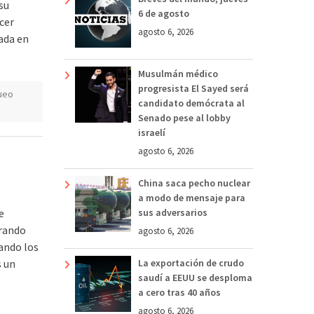
su
6 de agosto
cer
agosto 6, 2026
ada en
Musulmán médico
progresista El Sayed será
ueo
candidato demócrata al
Senado pese al lobby
israelí
agosto 6, 2026
China saca pecho nuclear
a modo de mensaje para
e
sus adversarios
erando
agosto 6, 2026
zando los
s un
La exportación de crudo
saudí a EEUU se desploma
a cero tras 40 años
agosto 6, 2026