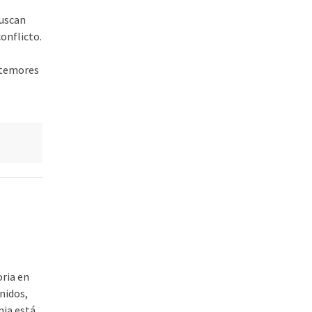
buscan
conflicto.
 temores
s
oria en
nidos,
nia está