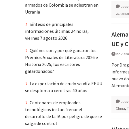
armados de Colombia se adiestran en
Leav
Ucrania
ucrania
Síntesis de principales
informaciones últimas 24 horas,
Aleman
viernes 7 agosto 2026
UE y C
Quiénes son y por qué ganaron los
noviem
Premios Anuales de Literatura 2026 e
Historia 2025, los escritores
Por Drag
galardonados?
informes
nuevo do
La exportación de crudo saudí a EEUU
Alemani
se desploma a cero tras 40 años
Leav
Centenares de empleados
China
,
T
tecnológicos instan frenar el
desarrollo de la IA por peligro de que se
salga de control