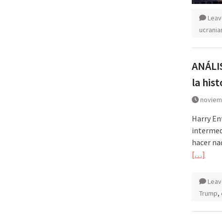
Leav
ucrania
ANÁLIS
la his
noviem
Harry En
intermed
hacer na
[…]
Leav
Trump
,