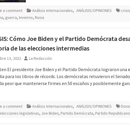
e a comment
Análisis Internacionales
,
ANÁLISIS/OPINIONES
crisi
na
,
guerra
,
Invierno
,
Rusia
IS: Cómo Joe Biden y el Partido Demócrata des
toria de las elecciones intermedias
bre 13, 2022
La Redacción
ten El presidente Joe Biden y el Partido Demócrata lograron una 
ia para los libros de récords. Los demócratas retuvieron el Senad
da peor que mantenerse firmes en 50 escaños y posiblemente gan
e a comment
Análisis Internacionales
,
ANÁLISIS/OPINIONES
Dona
elecciones legislativas
,
Joe Biden
,
Partido Demócrata
,
Partido Republicano