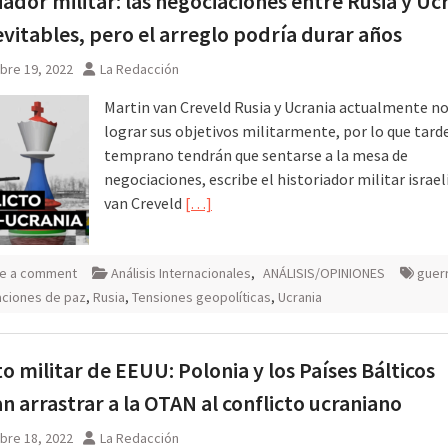
iador militar: las negociaciones entre Rusia y Uc
evitables, pero el arreglo podría durar años
bre 19, 2022
La Redacción
Martin van Creveld Rusia y Ucrania actualmente n
lograr sus objetivos militarmente, por lo que tard
temprano tendrán que sentarse a la mesa de
negociaciones, escribe el historiador militar israel
van Creveld
[…]
e a comment
Análisis Internacionales
,
ANÁLISIS/OPINIONES
guer
aciones de paz
,
Rusia
,
Tensiones geopolíticas
,
Ucrania
o militar de EEUU: Polonia y los Países Bálticos
n arrastrar a la OTAN al conflicto ucraniano
bre 18, 2022
La Redacción