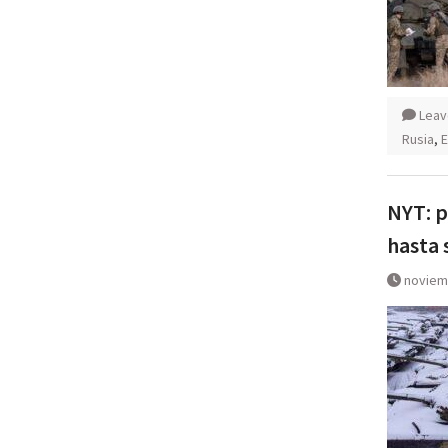
Leav
Rusia
,
E
NYT: p
hasta 
noviem