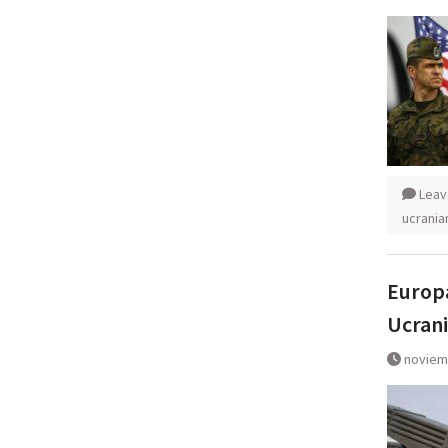
Leav
ucrania
Europa
Ucrani
noviem