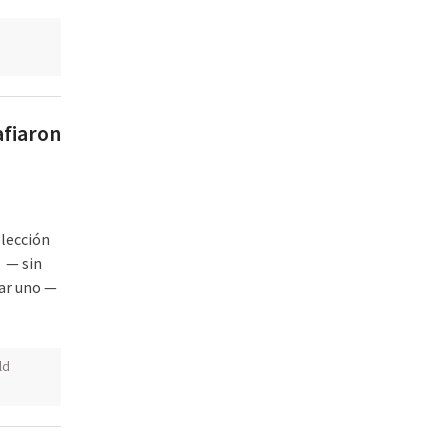
s
afiaron
elección
o — sin
ar uno —
ld