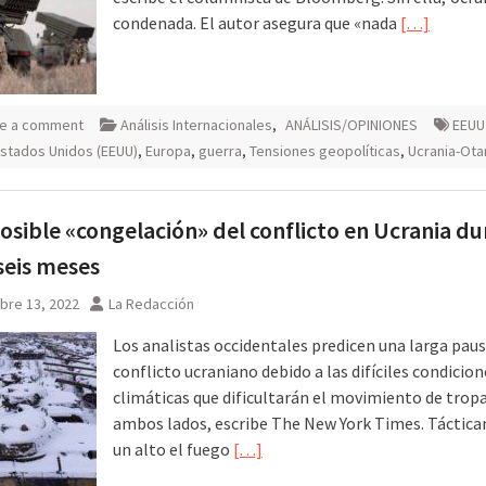
condenada. El autor asegura que «nada
[…]
e a comment
Análisis Internacionales
,
ANÁLISIS/OPINIONES
EEUU
stados Unidos (EEUU)
,
Europa
,
guerra
,
Tensiones geopolíticas
,
Ucrania-Ota
osible «congelación» del conflicto en Ucrania du
seis meses
bre 13, 2022
La Redacción
Los analistas occidentales predicen una larga paus
conflicto ucraniano debido a las difíciles condicion
climáticas que dificultarán el movimiento de trop
ambos lados, escribe The New York Times. Táctic
un alto el fuego
[…]