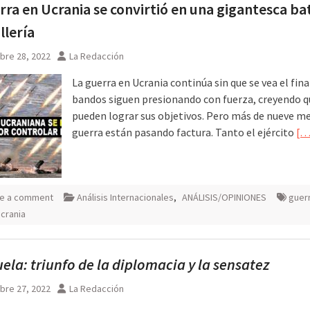
rra en Ucrania se convirtió en una gigantesca ba
 agosto
llería
bre 28, 2022
La Redacción
La guerra en Ucrania continúa sin que se vea el fin
bandos siguen presionando con fuerza, creyendo q
pueden lograr sus objetivos. Pero más de nueve m
guerra están pasando factura. Tanto el ejército
[…
e a comment
Análisis Internacionales
,
ANÁLISIS/OPINIONES
guer
crania
ela: triunfo de la diplomacia y la sensatez
bre 27, 2022
La Redacción