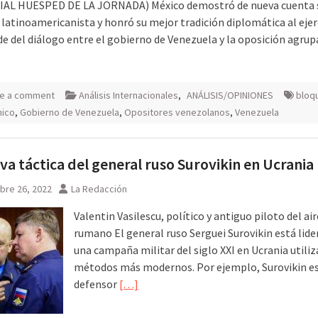
IAL HUESPED DE LA JORNADA) México demostró de nueva cuenta 
 latinoamericanista y honró su mejor tradición diplomática al ejer
e del diálogo entre el gobierno de Venezuela y la oposición agrup
e a comment
Análisis Internacionales
,
ANÁLISIS/OPINIONES
bloq
ico
,
Gobierno de Venezuela
,
Opositores venezolanos
,
Venezuela
va táctica del general ruso Surovikin en Ucrania
bre 26, 2022
La Redacción
Valentin Vasilescu, político y antiguo piloto del air
rumano El general ruso Serguei Surovikin está lid
una campaña militar del siglo XXI en Ucrania utili
métodos más modernos. Por ejemplo, Surovikin e
defensor
[…]