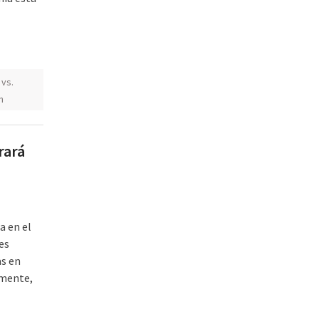
 vs.
n
rará
a en el
es
as en
amente,