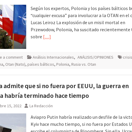
Según los expertos, Polonia y los países bálticos 
“cualquier excusa” para involucrar a la OTAN en el 
Lucas Leiroz La explosión de un misil mortal en
Przewodow, Polonia, ha suscitado recientemente
sobre
[…]
e a comment
Análisis Internacionales
,
ANÁLISIS/OPINIONES
crisi
na
,
Otan (Nato)
,
países bálticos
,
Polonia
,
Rusia vs. Otan
 admite que si no fuera por EEUU, la guerra en
a habría terminado hace tiempo
bre 15, 2022
La Redacción
Aviapro Putin habría realizado un desfile de la vict
Kyiv hace mucho tiempo, si no fuera por Estados U
escribe el columnista de Bloomberg. Sin ella, Ucra