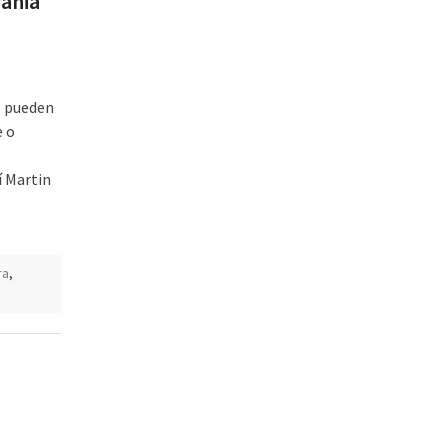
rania
o pueden
e o
í Martin
ra
,