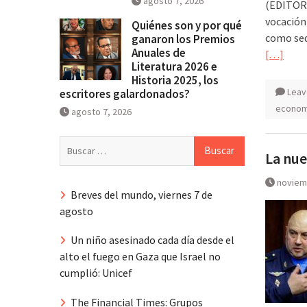
agosto 7, 2026
(EDITOR
vocación
Quiénes son y por qué
como sed
ganaron los Premios
Anuales de
[…]
Literatura 2026 e
Historia 2025, los
Leav
escritores galardonados?
econom
agosto 7, 2026
Buscar:
La nue
noviem
Breves del mundo, viernes 7 de
agosto
Un niño asesinado cada día desde el
alto el fuego en Gaza que Israel no
cumplió: Unicef
The Financial Times: Grupos