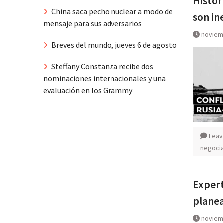
Histor
China saca pecho nuclear a modo de
son in
mensaje para sus adversarios
noviem
Breves del mundo, jueves 6 de agosto
Steffany Constanza recibe dos
nominaciones internacionales y una
evaluación en los Grammy
Leav
negoci
Expert
planea
noviem