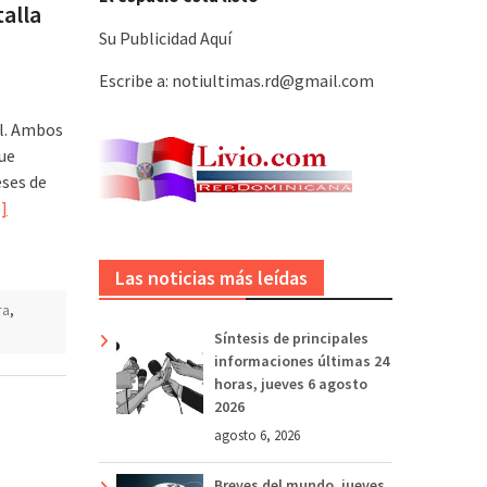
talla
Su Publicidad Aquí
Escribe a: notiultimas.rd@gmail.com
al. Ambos
ue
eses de
]
Las noticias más leídas
ra
,
Síntesis de principales
informaciones últimas 24
horas, jueves 6 agosto
2026
agosto 6, 2026
Breves del mundo, jueves