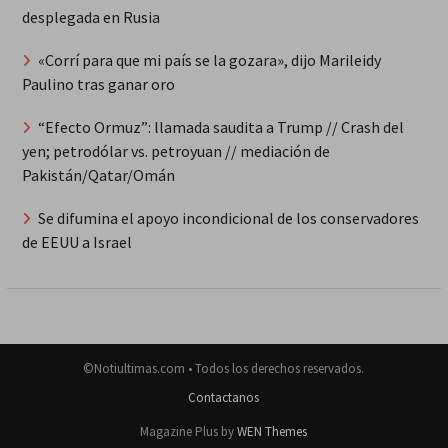
desplegada en Rusia
«Corrí para que mi país se la gozara», dijo Marileidy
Paulino tras ganar oro
“Efecto Ormuz”: llamada saudita a Trump // Crash del
yen; petrodólar vs. petroyuan // mediación de
Pakistán/Qatar/Omán
Se difumina el apoyo incondicional de los conservadores
de EEUU a Israel
©Notiultimas.com • Todos los derechos reservados.
Contactanos
Magazine Plus by
WEN Themes