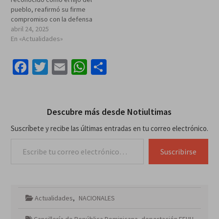
pueblo, reafirmó su firme
compromiso con la defensa
de la seguridad jurídica y la
abril 24, 2025
autonomía de los distritos
En «Actualidades»
municipales, al celebrar un
hito sin precedentes: los
Facebook
Twitter
Email
WhatsApp
Compartir
recursos generados en el
territorio de La Otra Banda
se…
Descubre más desde Notiultimas
Suscríbete y recibe las últimas entradas en tu correo electrónico.
Escribe tu correo electrónico…
Suscribirse
Actualidades
,
NACIONALES
Cancillería de República Dominicana
,
deportación EEUU