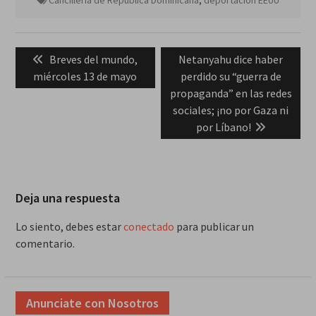
Navegación
Previous
Next
Breves del mundo,
Netanyahu dice haber
de
post:
post:
miércoles 13 de mayo
perdido su “guerra de
entradas
propaganda” en las redes
sociales; ¡no por Gaza ni
por Líbano!
Deja una respuesta
Lo siento, debes estar
conectado
para publicar un
comentario.
Anunciate con Nosotros