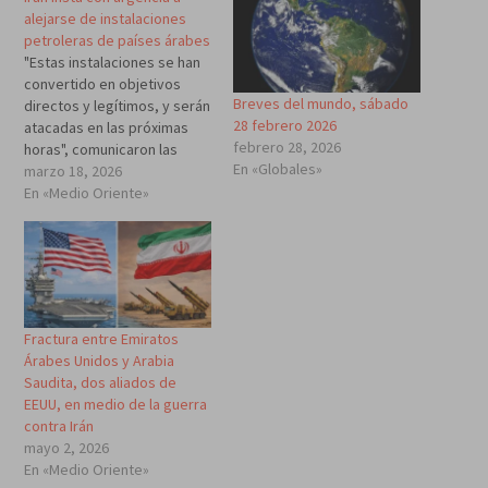
alejarse de instalaciones
petroleras de países árabes
"Estas instalaciones se han
convertido en objetivos
Breves del mundo, sábado
directos y legítimos, y serán
28 febrero 2026
atacadas en las próximas
febrero 28, 2026
horas", comunicaron las
En «Globales»
FF.AA. de Irán. Las FF.AA. de
marzo 18, 2026
Irán emitieron una "alerta
En «Medio Oriente»
urgente" a los ciudadanos
de Arabia Saudita, Emiratos
Árabes Unidos y Catar para
que se mantengan alejados
de las instalaciones
petroleras. En particular,…
Fractura entre Emiratos
Árabes Unidos y Arabia
Saudita, dos aliados de
EEUU, en medio de la guerra
contra Irán
mayo 2, 2026
En «Medio Oriente»