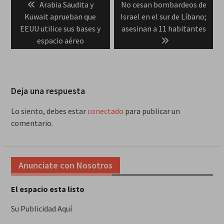
Previous
Next
Arabia Saudita y
No cesan bombardeos de
de
post:
post:
Kuwait aprueban que
Israel en el sur de Líbano;
entradas
EEUU utilice sus bases y
asesinan a 11 habitantes
espacio aéreo
Deja una respuesta
Lo siento, debes estar
conectado
para publicar un
comentario.
Anunciate con Nosotros
El espacio esta listo
Su Publicidad Aquí