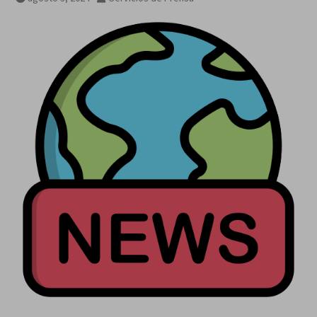
«Corrí para que mi país se la
gozara», dijo Marileidy Paulino
tras ganar oro