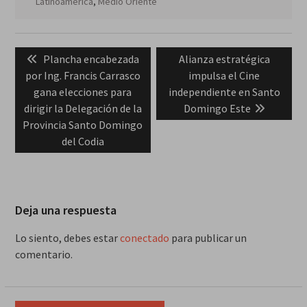
Latinoamérica
,
Medio Oriente
Navegación
Previous
Next
Plancha encabezada
Alianza estratégica
de
post:
post:
por Ing. Francis Carrasco
impulsa el Cine
entradas
gana elecciones para
independiente en Santo
dirigir la Delegación de la
Domingo Este
Provincia Santo Domingo
del Codia
Deja una respuesta
Lo siento, debes estar
conectado
para publicar un
comentario.