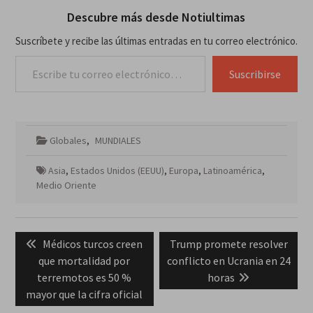
Descubre más desde Notiultimas
Suscríbete y recibe las últimas entradas en tu correo electrónico.
Escribe tu correo electrónico…
Suscribirse
Globales
,
MUNDIALES
Asia
,
Estados Unidos (EEUU)
,
Europa
,
Latinoamérica
,
Medio Oriente
Navegación
Previous
Next
Médicos turcos creen
Trump promete resolver
de
post:
post:
que mortalidad por
conflicto en Ucrania en 24
entradas
terremotos es 50 %
horas
mayor que la cifra oficial