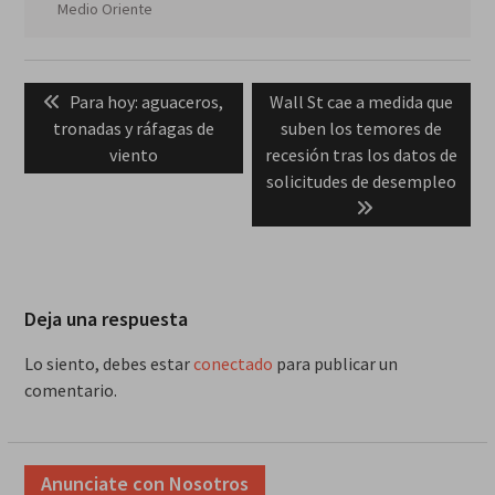
Medio Oriente
Navegación
Previous
Next
Para hoy: aguaceros,
Wall St cae a medida que
de
post:
post:
tronadas y ráfagas de
suben los temores de
entradas
viento
recesión tras los datos de
solicitudes de desempleo
Deja una respuesta
Lo siento, debes estar
conectado
para publicar un
comentario.
Anunciate con Nosotros