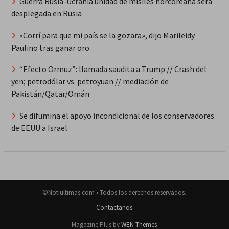
Guerra Rusia-Ucrania unidad de misiles norcoreana será
desplegada en Rusia
«Corrí para que mi país se la gozara», dijo Marileidy
Paulino tras ganar oro
“Efecto Ormuz”: llamada saudita a Trump // Crash del
yen; petrodólar vs. petroyuan // mediación de
Pakistán/Qatar/Omán
Se difumina el apoyo incondicional de los conservadores
de EEUU a Israel
©Notiultimas.com • Todos los derechos reservados.
Contactanos
Magazine Plus by
WEN Themes