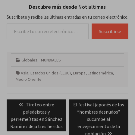
Descubre más desde Notiultimas
Suscríbete y recibe las últimas entradas en tu correo electrónico.
Escribe tu correo electrónico…
Suscribirse
Globales
,
MUNDIALES
Asia
,
Estados Unidos (EEUU)
,
Europa
,
Latinoamérica
,
Medio Oriente
Navegación
Previous
Next
Tiroteo entre
El festival japonés de los
de
post:
post:
peledeístas y
“hombres desnudos”
entradas
perremeístas en Sánchez
sucumbe al
Ramírez deja tres heridos
envejecimiento de la
población