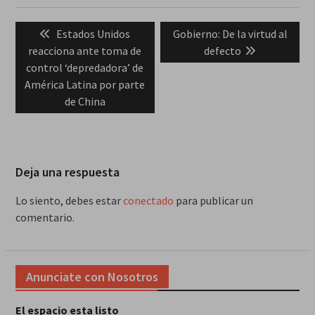
Navegación
Previous
Next
Estados Unidos
Gobierno: De la virtud al
de
post:
post:
reacciona ante toma de
defecto
entradas
control ‘depredadora’ de
América Latina por parte
de China
Deja una respuesta
Lo siento, debes estar
conectado
para publicar un
comentario.
Anunciate con Nosotros
El espacio esta listo