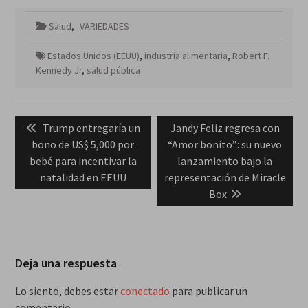
Salud
,
VARIEDADES
Estados Unidos (EEUU)
,
industria alimentaria
,
Robert F.
Kennedy Jr
,
salud pública
Navegación
Previous
Next
Trump entregaría un
Jandy Feliz regresa con
de
post:
post:
bono de US$ 5,000 por
“Amor bonito”: su nuevo
entradas
bebé para incentivar la
lanzamiento bajo la
natalidad en EEUU
representación de Miracle
Box
Deja una respuesta
Lo siento, debes estar
conectado
para publicar un
comentario.