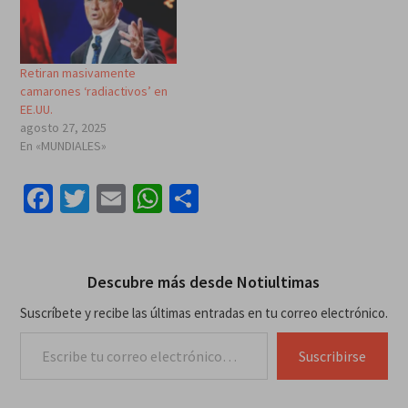
Retiran masivamente
camarones ‘radiactivos’ en
EE.UU.
agosto 27, 2025
En «MUNDIALES»
Facebook
Twitter
Email
WhatsApp
Compartir
Descubre más desde Notiultimas
Suscríbete y recibe las últimas entradas en tu correo electrónico.
Escribe tu correo electrónico…
Suscribirse