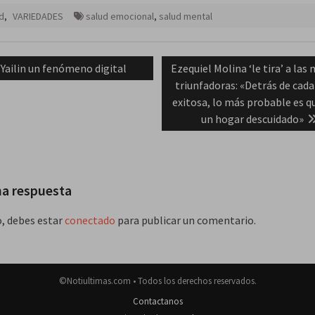
d
,
VARIEDADES
salud emocional
,
salud mental
ación
Previous
Next
Yailin un fenómeno digital
Ezequiel Molina ‘le tira’ a las
post:
post:
triunfadoras: «Detrás de cad
das
exitosa, lo más probable es q
un hogar descuidado»
na respuesta
o, debes estar
conectado
para publicar un comentario.
©Notiultimas.com • Todos los derechos reservados.
Contactanos