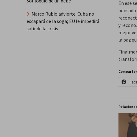
Soliloquio de un bebé
En ese s
pensado 
Marco Rubio advierte: Cuba no
reconect
escapará de la soga; EU le impedirá
y recono
salir de la crisis
mejor ve
la paz qu
Finalmen
transfor
Comparte 
Fac
Relaciona