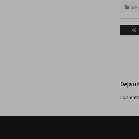
Salu
Naveg
de
entra
Deja u
Lo sient