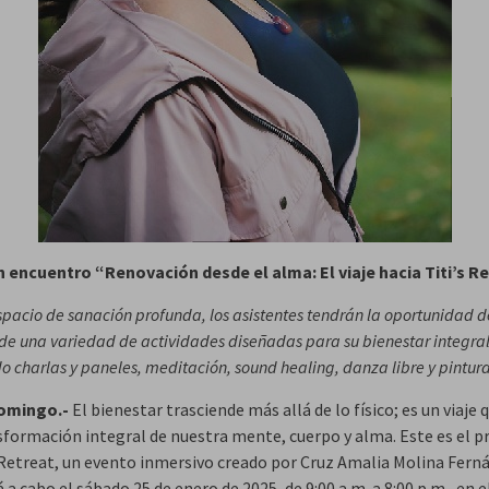
 encuentro “Renovación desde el alma: El viaje hacia Titi’s R
spacio de sanación profunda, los asistentes tendrán la oportunidad d
 de una variedad de actividades diseñadas para su bienestar integral
o charlas y paneles, meditación, sound healing, danza libre y pintura
omingo.-
El bienestar trasciende más allá de lo físico; es un viaje 
nsformación integral de nuestra mente, cuerpo y alma. Este es el p
s Retreat, un evento inmersivo creado por Cruz Amalia Molina Fern
á a cabo el sábado 25 de enero de 2025, de 9:00 a.m. a 8:00 p.m., en e