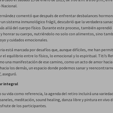
 Nacional.
ernández comentó que después de enfrentar desbalances hormon
y un sistema inmunológico frágil, descubrió que la verdadera sanac
s allá del cuerpo físico. Durante este proceso, también aprendió
 y honrar su cuerpo, nutriéndolo no solo con alimentos, sino tam
oyo y cuidados emocionales.
oria está marcada por desafíos que, aunque difíciles, me han permi
 el equilibrio entre lo físico, lo emocional y lo espiritual. Titi’s R
mo una manifestación de ese camino, como un acto de amor hacia
hacia los demás, un espacio donde podemos sanar y reencontrarn
, aseguró.
r integral
su vida como referencia, la agenda del retiro incluirá una varieda
paneles, meditación, sound healing, danza libre y pintura en vivo 
isfrute de los participantes.