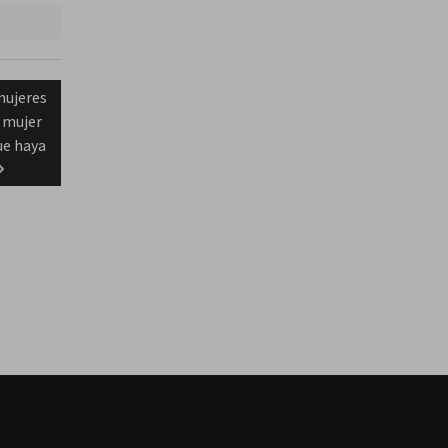
 mujeres
a mujer
ue haya