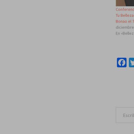
Conferenc
Tu Belleza
Bonao el 
diciembre
En «Bellez
F
Escribe tu correo e