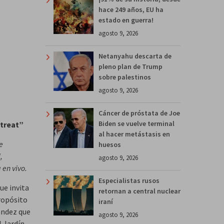
hace 249 años, EU ha
estado en guerra!
agosto 9, 2026
Netanyahu descarta de
pleno plan de Trump
sobre palestinos
agosto 9, 2026
Cáncer de próstata de Joe
Biden se vuelve terminal
etreat”
al hacer metástasis en
e
huesos
,
agosto 9, 2026
 en vivo.
Especialistas rusos
que invita
retornan a central nuclear
ropósito
iraní
ández que
agosto 9, 2026
l Jardín