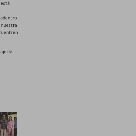
 está
n
e adentro
 nuestra
ncuentren
aje de