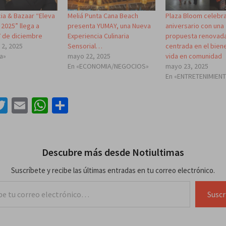
ia & Bazaar “Eleva
Meliá Punta Cana Beach
Plaza Bloom celebra
 2025” llega a
presenta YUMAY, una Nueva
aniversario con una
7 de diciembre
Experiencia Culinaria
propuesta renovad
 2, 2025
Sensorial…
centrada en el biene
a»
mayo 22, 2025
vida en comunidad
En «ECONOMIA/NEGOCIOS»
mayo 23, 2025
En «ENTRETENIMIEN
acebook
Twitter
Email
WhatsApp
Compartir
Descubre más desde Notiultimas
Suscríbete y recibe las últimas entradas en tu correo electrónico.
lectrónico…
Suscr