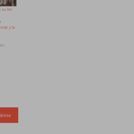
 su 3er
a
star y la
TO»
ibirse