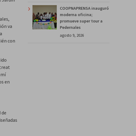
COOPNAPRENSA inauguró
moderna oficina;
ales,
promueve super tour a
ión va
Pedernales
 a
agosto 9, 2026
bién con
tido
etreat
 mí
os en
d de
diseñadas