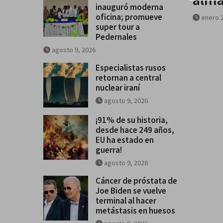
inauguró moderna
oficina; promueve
enero 2
super tour a
Pedernales
agosto 9, 2026
Especialistas rusos
retornan a central
nuclear iraní
agosto 9, 2026
¡91% de su historia,
desde hace 249 años,
EU ha estado en
guerra!
agosto 9, 2026
Cáncer de próstata de
Joe Biden se vuelve
terminal al hacer
metástasis en huesos