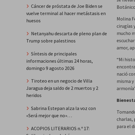
Cáncer de próstata de Joe Biden se
Botánico
vuelve terminal al hacer metástasis en
Molina F
huesos
cirugías 
mucho má
Netanyahu descarta de pleno plan de
escuchar
Trump sobre palestinos
amor, ap
Síntesis de principales
“Mi hist
informaciones últimas 24 horas,
encontrar
domingo 9 agosto 2026
nació co
Tiroteo en un negocio de Villa
misma y 
Jaragua deja saldo de 2 muertos y 2
armonía”
heridos
Bienesta
Sabrina Estepan alza la voz con
Tomando 
«Será mejor que no»…
charlas, 
para el d
ACOPIOS LITERARIOS n.º 17: