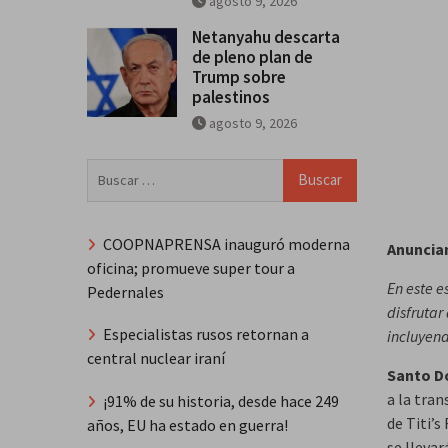
agosto 9, 2026
Netanyahu descarta
de pleno plan de
Trump sobre
palestinos
agosto 9, 2026
Buscar:
COOPNAPRENSA inauguró moderna
Anuncian
oficina; promueve super tour a
En este e
Pedernales
disfrutar
Especialistas rusos retornan a
incluyend
central nuclear iraní
Santo D
a la tra
¡91% de su historia, desde hace 249
de Titi’
años, EU ha estado en guerra!
se llevar