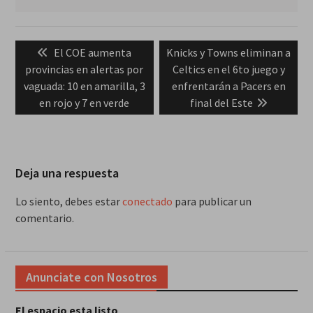
Navegación
Previous
Next
El COE aumenta
Knicks y Towns eliminan a
de
post:
post:
provincias en alertas por
Celtics en el 6to juego y
entradas
vaguada: 10 en amarilla, 3
enfrentarán a Pacers en
en rojo y 7 en verde
final del Este
Deja una respuesta
Lo siento, debes estar
conectado
para publicar un
comentario.
Anunciate con Nosotros
El espacio esta listo