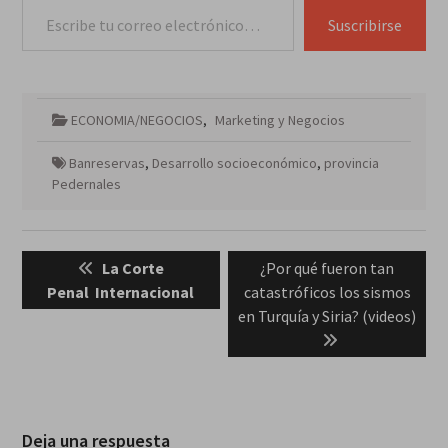
Suscribirse
ECONOMIA/NEGOCIOS
,
Marketing y Negocios
Banreservas
,
Desarrollo socioeconómico
,
provincia
Pedernales
Navegación
Previous
Next
La Corte
¿Por qué fueron tan
de
post:
post:
Penal Internacional
catastróficos los sismos
entradas
en Turquía y Siria? (videos)
Deja una respuesta