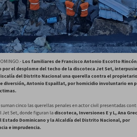
DOMINGO.-
Los familiares de Francisco Antonio Escotto Rincón
o por el desplome del techo de la discoteca Jet Set, interpusi
Fiscalía del Distrito Nacional una querella contra el propietari
e diversión, Antonio Espaillat, por homicidio involuntario en p
íctimas.
 suman cinco las querellas penales en actor civil presentadas cont
l Jet Set, donde figuran la
discoteca, Inversiones E y L, Ana Grec
l Estado Dominicano y la Alcaldía del Distrito Nacional, por
cia e imprudencia.