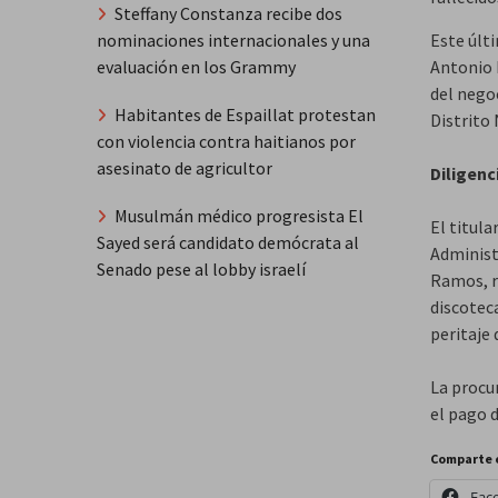
Steffany Constanza recibe dos
Este últ
nominaciones internacionales y una
Antonio E
evaluación en los Grammy
del negoc
Habitantes de Espaillat protestan
Distrito 
con violencia contra haitianos por
asesinato de agricultor
Diligenc
Musulmán médico progresista El
El titula
Sayed será candidato demócrata al
Administr
Senado pese al lobby israelí
Ramos, re
discoteca
peritaje 
La procu
el pago d
Comparte 
Fac