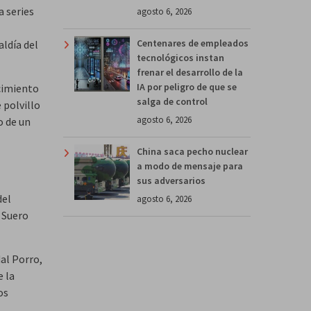
a series
agosto 6, 2026
Centenares de empleados
aldía del
tecnológicos instan
frenar el desarrollo de la
IA por peligro de que se
ocimiento
salga de control
e polvillo
agosto 6, 2026
o de un
China saca pecho nuclear
a modo de mensaje para
sus adversarios
del
agosto 6, 2026
e Suero
al Porro,
e la
os