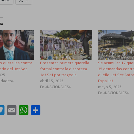
do
as querellas contra
Presentan primera querella
Se acumulan 17 quer
ario del Jet Set
formal contra la discoteca
35 demandas contra
2025
Jet Set por tragedia
dueño Jet Set Anto
lidades»
abril 15, 2025
Espaillat
En «NACIONALES»
mayo 5, 2025
En «NACIONALES»
acebook
Twitter
Email
WhatsApp
Compartir