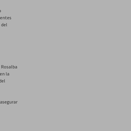
o
rentes
 del
, Rosalba
en la
del
 asegurar