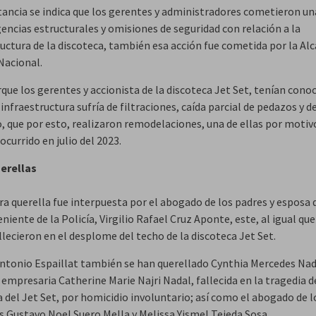
stancia se indica que los gerentes y administradores cometieron un
encias estructurales y omisiones de seguridad con relación a la
uctura de la discoteca, también esa acción fue cometida por la Alc
Nacional.
rque los gerentes y accionista de la discoteca Jet Set, tenían con
 infraestructura sufría de filtraciones, caída parcial de pedazos y d
o, que por esto, realizaron remodelaciones, una de ellas por motiv
ocurrido en julio del 2023.
erellas
ra querella fue interpuesta por el abogado de los padres y esposa 
niente de la Policía, Virgilio Rafael Cruz Aponte, este, al igual qu
llecieron en el desplome del techo de la discoteca Jet Set.
ntonio Espaillat también se han querellado Cynthia Mercedes Nad
a empresaria Catherine Marie Najri Nadal, fallecida en la tragedia d
 del Jet Set, por homicidio involuntario; así como el abogado de l
os Gustavo Noel Suero Mella y Melissa Yismel Tejeda Sosa.