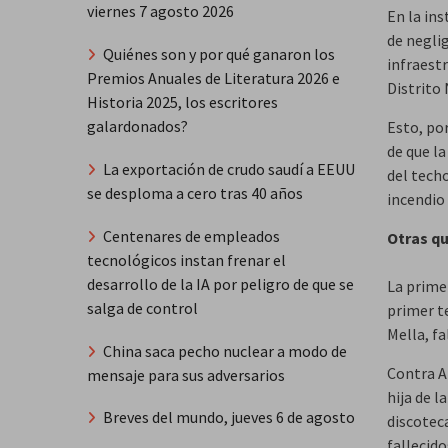
viernes 7 agosto 2026
En la in
de neglig
Quiénes son y por qué ganaron los
infraestr
Premios Anuales de Literatura 2026 e
Distrito 
Historia 2025, los escritores
galardonados?
Esto, po
de que la
La exportación de crudo saudí a EEUU
del tech
se desploma a cero tras 40 años
incendio 
Centenares de empleados
Otras qu
tecnológicos instan frenar el
desarrollo de la IA por peligro de que se
La prime
salga de control
primer te
Mella, fa
China saca pecho nuclear a modo de
Contra A
mensaje para sus adversarios
hija de l
Breves del mundo, jueves 6 de agosto
discoteca
fallecid