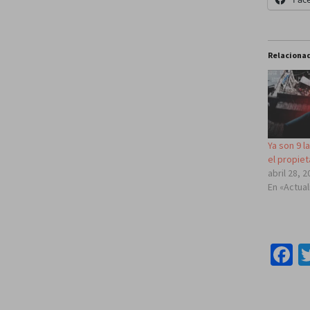
Relaciona
Ya son 9 l
el propiet
abril 28, 
En «Actua
F