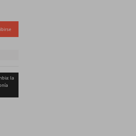
ibirse
bia: la
onía