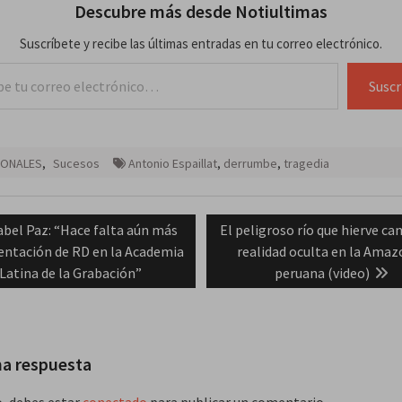
Descubre más desde Notiultimas
Suscríbete y recibe las últimas entradas en tu correo electrónico.
lectrónico…
Suscr
IONALES
,
Sucesos
Antonio Espaillat
,
derrumbe
,
tragedia
ación
evious
Next
abel Paz: “Hace falta aún más
El peligroso río que hierve cam
st:
post:
entación de RD en la Academia
realidad oculta en la Amaz
das
Latina de la Grabación”
peruana (video)
na respuesta