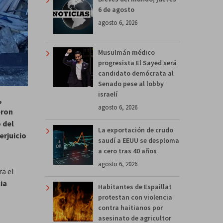
6 de agosto
agosto 6, 2026
Musulmán médico
progresista El Sayed será
candidato demócrata al
Senado pese al lobby
israelí
,
agosto 6, 2026
eron
o del
La exportación de crudo
erjuicio
saudí a EEUU se desploma
a cero tras 40 años
agosto 6, 2026
ra el
ia
Habitantes de Espaillat
protestan con violencia
contra haitianos por
asesinato de agricultor