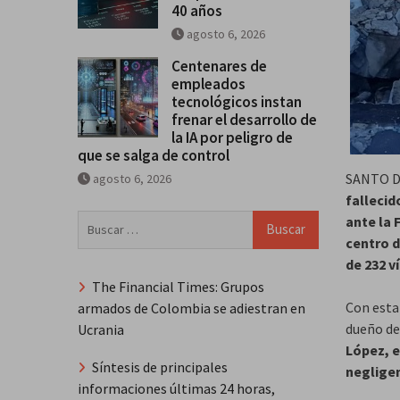
40 años
agosto 6, 2026
Centenares de
empleados
tecnológicos instan
frenar el desarrollo de
la IA por peligro de
que se salga de control
SANTO 
agosto 6, 2026
fallecid
Buscar:
ante la 
centro d
de 232 v
The Financial Times: Grupos
Con esta
armados de Colombia se adiestran en
dueño de
Ucrania
López, e
Síntesis de principales
negligen
informaciones últimas 24 horas,