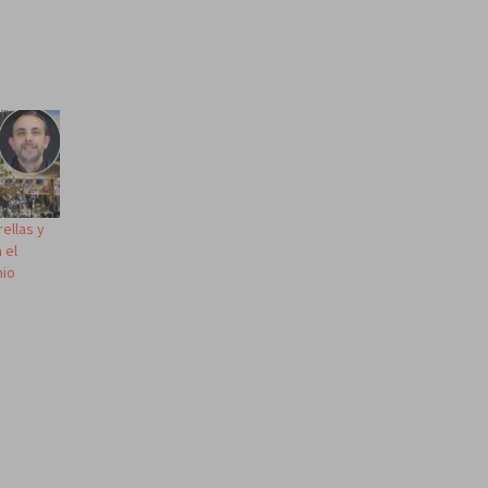
ellas y
 el
nio