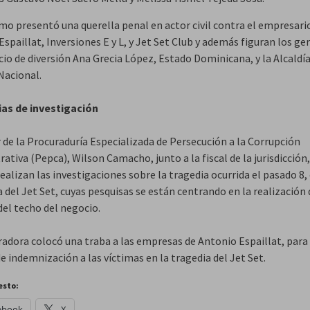
imo presentó una querella penal en actor civil contra el empresari
spaillat, Inversiones E y L, y Jet Set Club y además figuran los ge
io de diversión Ana Grecia López, Estado Dominicana, y la Alcaldía
Nacional.
ias de investigación
r de la Procuraduría Especializada de Persecución a la Corrupción
ativa (Pepca), Wilson Camacho, junto a la fiscal de la jurisdicción
alizan las investigaciones sobre la tragedia ocurrida el pasado 8, 
 del Jet Set, cuyas pesquisas se están centrando en la realización 
del techo del negocio.
radora colocó una traba a las empresas de Antonio Espaillat, para
e indemnización a las víctimas en la tragedia del Jet Set.
esto:
ebook
X