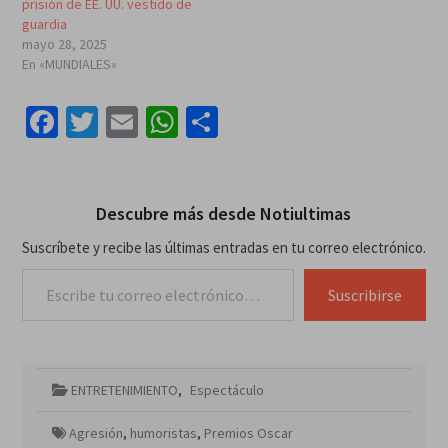
prisión de EE. UU. vestido de
guardia
mayo 28, 2025
En «MUNDIALES»
Facebook
Twitter
Email
WhatsApp
Compartir
Descubre más desde Notiultimas
Suscríbete y recibe las últimas entradas en tu correo electrónico.
Escribe tu correo electrónico…
Suscribirse
ENTRETENIMIENTO
,
Espectáculo
Agresión
,
humoristas
,
Premios Oscar