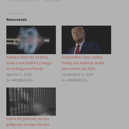
Relacionado
Adolescente de 14 años
Suspenden caso contra
mata a sus padres y luego
Trump por intentar anular
se entrega en Florida
elecciones de 2020
agosto 5, 2025
noviembre 9, 2024
En «MUNDIALES»
En «MUNDIALES»
Como de película, un reo
peligroso escapa de una