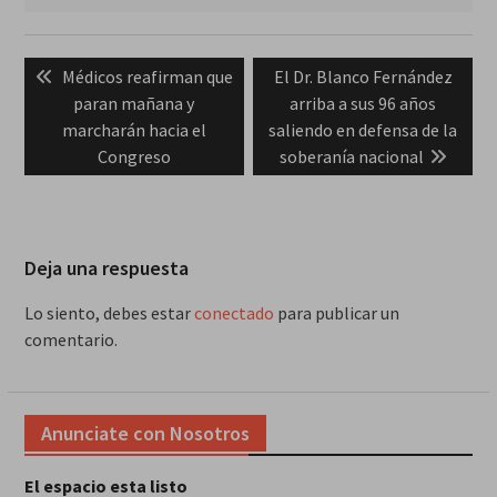
Navegación
Previous
Next
Médicos reafirman que
El Dr. Blanco Fernández
de
post:
post:
paran mañana y
arriba a sus 96 años
entradas
marcharán hacia el
saliendo en defensa de la
Congreso
soberanía nacional
Deja una respuesta
Lo siento, debes estar
conectado
para publicar un
comentario.
Anunciate con Nosotros
El espacio esta listo