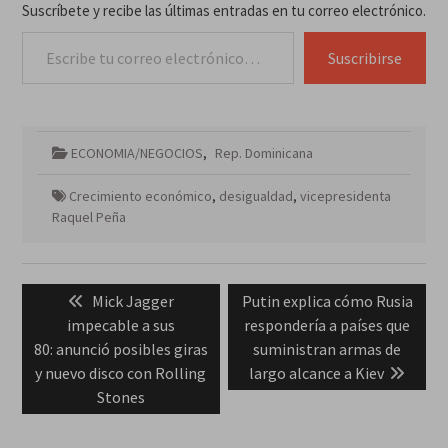
Suscríbete y recibe las últimas entradas en tu correo electrónico.
Escribe tu correo electrónico…
Suscribirse
ECONOMIA/NEGOCIOS
,
Rep. Dominicana
Crecimiento económico
,
desigualdad
,
vicepresidenta
Raquel Peña
Navegación
Previous
Next
Mick Jagger
Putin explica cómo Rusia
de
post:
post:
impecable a sus
respondería a países que
entradas
80: anunció posibles giras
suministran armas de
y nuevo disco con Rolling
largo alcance a Kiev
Stones