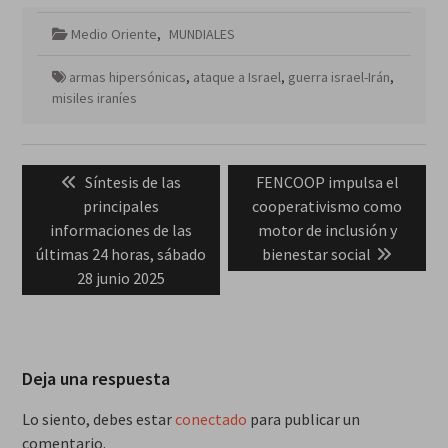
Medio Oriente
,
MUNDIALES
armas hipersónicas
,
ataque a Israel
,
guerra israel-Irán
,
misiles iraníes
Navegación
Previous
Next
Síntesis de las
FENCOOP impulsa el
de
post:
post:
principales
cooperativismo como
entradas
informaciones de las
motor de inclusión y
últimas 24 horas, sábado
bienestar social
28 junio 2025
Deja una respuesta
Lo siento, debes estar
conectado
para publicar un
comentario.