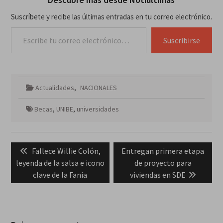
Suscríbete y recibe las últimas entradas en tu correo electrónico.
Escribe tu correo electrónico…
Suscribirse
Actualidades
,
NACIONALES
Becas
,
UNIBE
,
universidades
Navegación
Previous
Next
Fallece Willie Colón,
Entregan primera etapa
de
post:
post:
leyenda de la salsa e icono
de proyecto para
entradas
clave de la Fania
viviendas en SDE