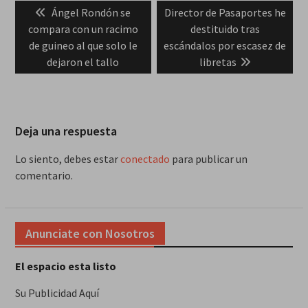
Previous
Next
Ángel Rondón se
Director de Pasaportes he
de
post:
post:
compara con un racimo
destituido tras
entradas
de guineo al que solo le
escándalos por escasez de
dejaron el tallo
libretas
Deja una respuesta
Lo siento, debes estar
conectado
para publicar un
comentario.
Anunciate con Nosotros
El espacio esta listo
Su Publicidad Aquí