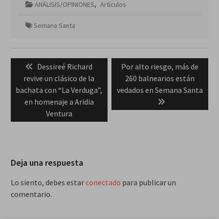
ANÁLISIS/OPINIONES
,
Artículos
Semana Santa
Navegación
Previous
Next
Dessireé Richard
Por alto riesgo, más de
de
post:
post:
revive un clásico de la
260 balnearios están
entradas
bachata con “La Verduga”,
vedados en Semana Santa
en homenaje a Aridia
Ventura
Deja una respuesta
Lo siento, debes estar
conectado
para publicar un
comentario.