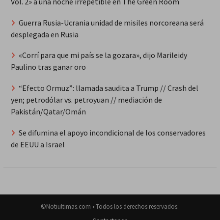
Vol. 2» a una noche irrepetible en The Green Room
Guerra Rusia-Ucrania unidad de misiles norcoreana será
desplegada en Rusia
«Corrí para que mi país se la gozara», dijo Marileidy
Paulino tras ganar oro
“Efecto Ormuz”: llamada saudita a Trump // Crash del
yen; petrodólar vs. petroyuan // mediación de
Pakistán/Qatar/Omán
Se difumina el apoyo incondicional de los conservadores
de EEUU a Israel
©Notiultimas.com • Todos los derechos reservados.