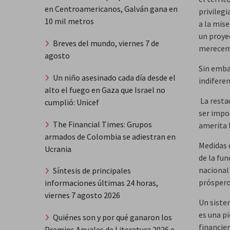
en Centroamericanos, Galván gana en
privileg
10 mil metros
a la mis
un proyec
Breves del mundo, viernes 7 de
merecem
agosto
Sin emba
Un niño asesinado cada día desde el
indiferen
alto el fuego en Gaza que Israel no
La restau
cumplió: Unicef
ser impo
The Financial Times: Grupos
amerita l
armados de Colombia se adiestran en
Medidas 
Ucrania
de la fu
nacional 
Síntesis de principales
próspero 
informaciones últimas 24 horas,
viernes 7 agosto 2026
Un sistem
es una p
Quiénes son y por qué ganaron los
financier
Premios Anuales de Literatura 2026 e