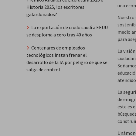
una econ
Historia 2025, los escritores
galardonados?
Nuestro 
sostenib
La exportación de crudo saudí a EEUU
medio am
se desploma a cero tras 40 años
para ase
Centenares de empleados
La visión
tecnológicos instan frenar el
ciudadan
desarrollo de la IA por peligro de que se
Soñamos 
salga de control
educació
atendido
La seguri
de emigr
este es 
búsqueda
construir
Unámonos 