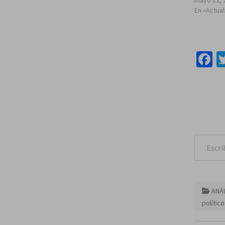
mayo 12, 
En «Actua
F
Escribe tu correo e
ANÁ
polític