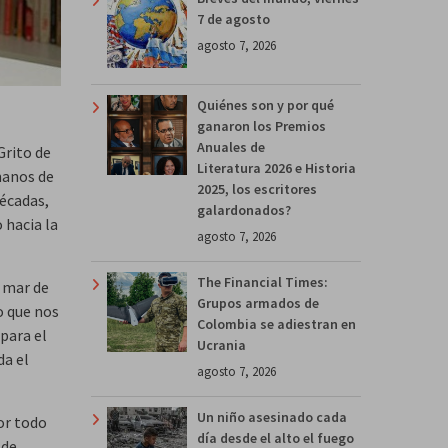
7 de agosto
agosto 7, 2026
Quiénes son y por qué
ganaron los Premios
Anuales de
Grito de
Literatura 2026 e Historia
 manos de
2025, los escritores
décadas,
galardonados?
 hacia la
agosto 7, 2026
The Financial Times:
n mar de
Grupos armados de
o que nos
Colombia se adiestran en
 para el
Ucrania
da el
agosto 7, 2026
Un niño asesinado cada
or todo
día desde el alto el fuego
 de