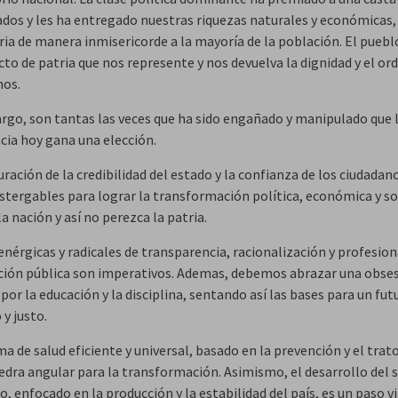
iados y les ha entregado nuestras riquezas naturales y económicas,
eria de manera inmisericorde a la mayoría de la población. El pueb
to de patria que nos represente y nos devuelva la dignidad y el or
os.
rgo, son tantas las veces que ha sido engañado y manipulado que 
cia hoy gana una elección.
ración de la credibilidad del estado y la confianza de los ciudada
stergables para lograr la transformación política, económica y so
a nación y así no perezca la patria.
enérgicas y radicales de transparencia, racionalización y profesion
nción pública son imperativos. Ademas, debemos abrazar una obse
por la educación y la disciplina, sentando así las bases para un fut
y justo.
a de salud eficiente y universal, basado en la prevención y el trat
iedra angular para la transformación. Asimismo, el desarrollo del 
o, enfocado en la producción y la estabilidad del país, es un paso vi