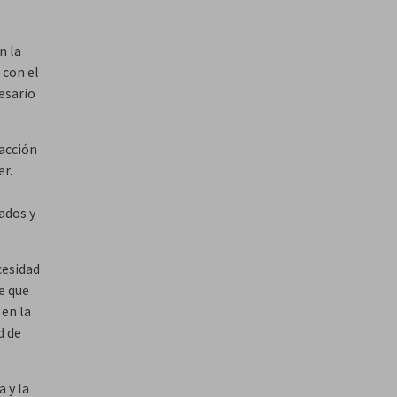
n la
 con el
esario
 acción
er.
ados y
cesidad
e que
 en la
d de
 y la