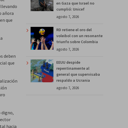
en Gaza que Israel no
 llevando
cumplió: Unicef
lo añora
agosto 7, 2026
den que
RD retiene el oro del
voleibol con un resonante
la
triunfo sobre Colombia
agosto 7, 2026
nos deben
EEUU despide
cial que
repentinamente al
general que supervisaba
respaldo a Ucrania
alización
sión
agosto 7, 2026
uro
o digno,
sector
tal hacia