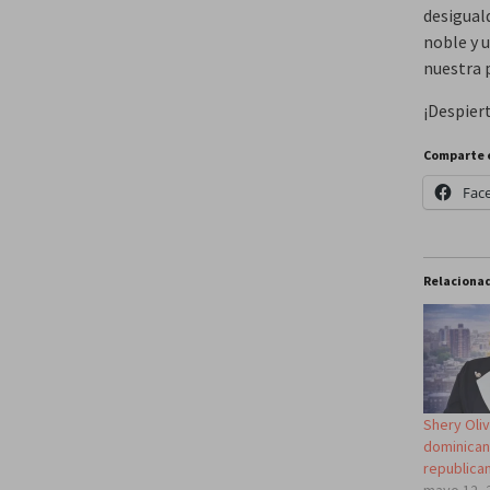
desigual
noble y 
nuestra p
¡Despier
Comparte 
Fac
Relaciona
Shery Oliv
dominican
republica