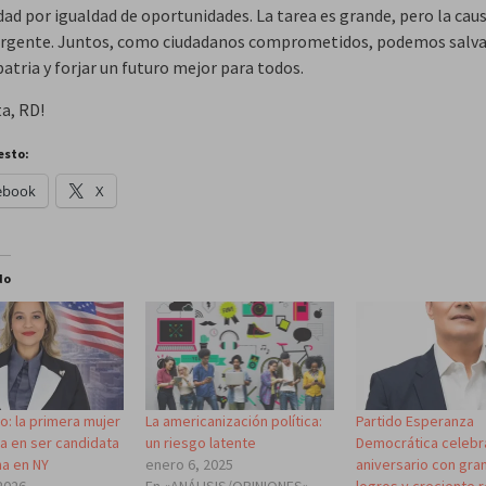
dad por igualdad de oportunidades. La tarea es grande, pero la caus
urgente. Juntos, como ciudadanos comprometidos, podemos salva
atria y forjar un futuro mejor para todos.
ta, RD!
esto:
ebook
X
do
o: la primera mujer
La americanización política:
Partido Esperanza
a en ser candidata
un riesgo latente
Democrática celebr
na en NY
enero 6, 2025
aniversario con gr