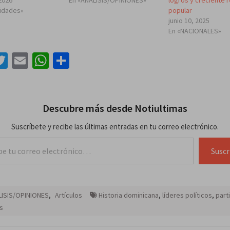
2026
En «ANÁLISIS/OPINIONES»
logros y creciente 
lidades»
popular
junio 10, 2025
En «NACIONALES»
acebook
Twitter
Email
WhatsApp
Compartir
Descubre más desde Notiultimas
Suscríbete y recibe las últimas entradas en tu correo electrónico.
lectrónico…
Suscr
LISIS/OPINIONES
,
Artículos
Historia dominicana
,
líderes políticos
,
part
os