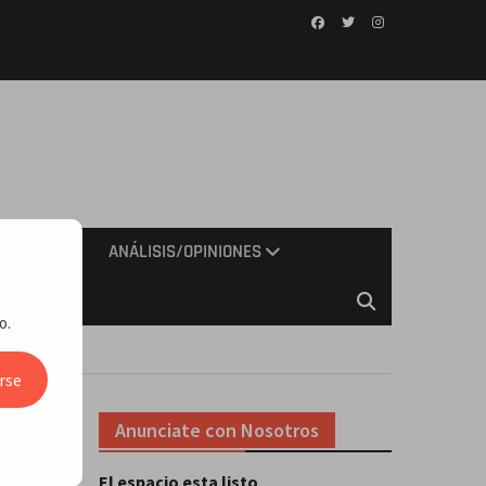
Facebook
Twitter
Instagram
IMIENTO
ANÁLISIS/OPINIONES
o.
rse
Anunciate con Nosotros
El espacio esta listo