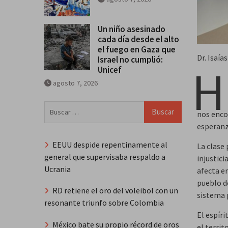
Un niño asesinado
cada día desde el alto
el fuego en Gaza que
Dr. Isaí
Israel no cumplió:
H
Unicef
agosto 7, 2026
Buscar:
nos enco
esperanz
EEUU despide repentinamente al
La clase 
general que supervisaba respaldo a
injustic
Ucrania
afecta en
pueblo do
RD retiene el oro del voleibol con un
sistema p
resonante triunfo sobre Colombia
El espír
México bate su propio récord de oros
el territ