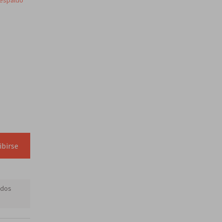
respaldo
ibirse
idos