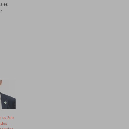
a es
r
a su 2do
andes