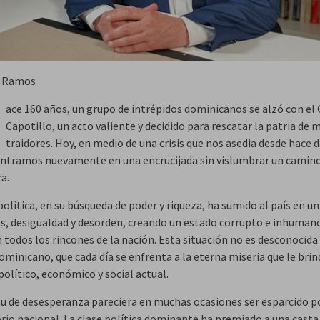
as Ramos
ace 160 años, un grupo de intrépidos dominicanos se alzó con el 
Capotillo, un acto valiente y decidido para rescatar la patria de
traidores. Hoy, en medio de una crisis que nos asedia desde hace 
ntramos nuevamente en una encrucijada sin vislumbrar un camino
a.
política, en su búsqueda de poder y riqueza, ha sumido al país en u
ias, desigualdad y desorden, creando un estado corrupto e inhuman
 todos los rincones de la nación. Esta situación no es desconocida
minicano, que cada día se enfrenta a la eterna miseria que le brin
olítico, económico y social actual.
itu de desesperanza pareciera en muchas ocasiones ser esparcido p
orio nacional. La clase política dominante ha premiado a una casta