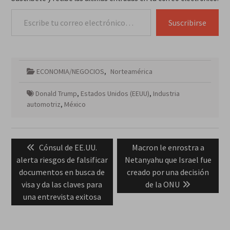
Escribe tu correo electrónico…
Suscribirse
ECONOMIA/NEGOCIOS
,
Norteamérica
Donald Trump
,
Estados Unidos (EEUU)
,
Industria
automotriz
,
México
Navegación
Previous
Next
Cónsul de EE.UU.
Macron le enrostra a
de
post:
post:
alerta riesgos de falsificar
Netanyahu que Israel fue
entradas
documentos en busca de
creado por una decisión
visa y da las claves para
de la ONU
una entrevista exitosa