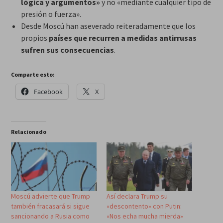
lógica y argumentos»
y no «mediante cualquier tipo de
presión o fuerza».
Desde Moscú han aseverado reiteradamente que los
propios
países que
recurren a medidas antirrusas
sufren sus consecuencias
.
Comparte esto:
Facebook
X
Relacionado
Moscú advierte que Trump
Así declara Trump su
también fracasará si sigue
«descontento» con Putin:
sancionando a Rusia como
«Nos echa mucha mierda»