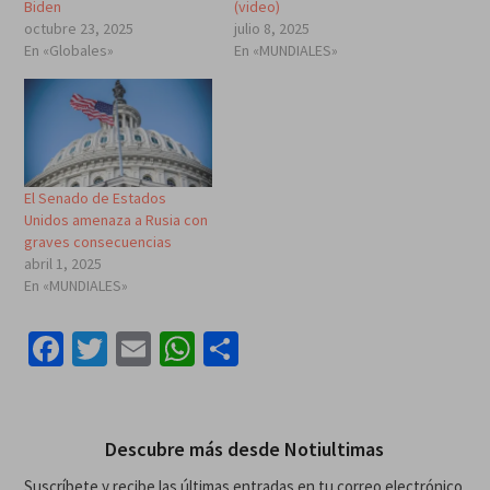
Biden
(video)
octubre 23, 2025
julio 8, 2025
En «Globales»
En «MUNDIALES»
El Senado de Estados
Unidos amenaza a Rusia con
graves consecuencias
abril 1, 2025
En «MUNDIALES»
Facebook
Twitter
Email
WhatsApp
Compartir
Descubre más desde Notiultimas
Suscríbete y recibe las últimas entradas en tu correo electrónico.