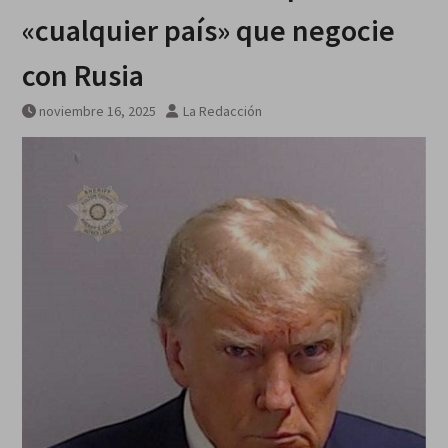
Breves del mundo, viernes 7 de
«cualquier país» que negocie
agosto
con Rusia
noviembre 16, 2025
La Redacción