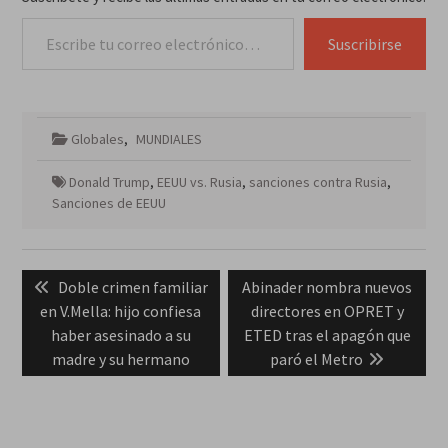
Escribe tu correo electrónico…
Suscribirse
Globales
,
MUNDIALES
Donald Trump
,
EEUU vs. Rusia
,
sanciones contra Rusia
,
Sanciones de EEUU
Navegación
Previous
Next
Doble crimen familiar
Abinader nombra nuevos
de
post:
post:
en V.Mella: hijo confiesa
directores en OPRET y
entradas
haber asesinado a su
ETED tras el apagón que
madre y su hermano
paró el Metro