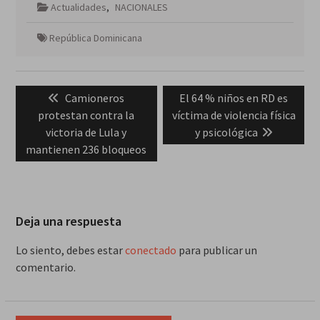
Actualidades
,
NACIONALES
República Dominicana
Navegación
Previous
Next
Camioneros
El 64 % niños en RD es
de
post:
post:
protestan contra la
víctima de violencia física
entradas
victoria de Lula y
y psicológica
mantienen 236 bloqueos
Deja una respuesta
Lo siento, debes estar
conectado
para publicar un
comentario.