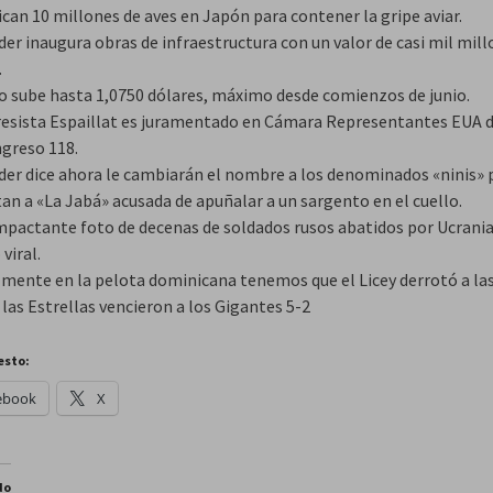
ican 10 millones de aves en Japón para contener la gripe aviar.
er inaugura obras de infraestructura con un valor de casi mil mill
.
ro sube hasta 1,0750 dólares, máximo desde comienzos de junio.
esista Espaillat es juramentado en Cámara Representantes EUA 
ngreso 118.
der dice ahora le cambiarán el nombre a los denominados «ninis» po
an a «La Jabá» acusada de apuñalar a un sargento en el cuello.
mpactante foto de decenas de soldados rusos abatidos por Ucrania
viral.
almente en la pelota dominicana tenemos que el Licey derrotó a las
 las Estrellas vencieron a los Gigantes 5-2
esto:
ebook
X
do