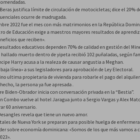
comendadas.
eras justifica límite de circulación de motocicletas; dice el 20% d
cuenciales ocurre de madrugada.
mbre 2022 fue el mes con más matrimonios en la República Domin
tro de Educación exige a maestros mayores resultados de aprendiz
neficios que reciben».
resultados educativos dependen 70% de calidad en gestión del Min
 hallado muerto dentro de yipeta recibió 102 puñaladas, según fam
ncipe Harry acusa a la realeza de causar angustia a Meghan.
aja línea» a sus legisladores para aprobación de Ley Electoral.
ino ultima propietaria de vivienda para robarle el pago del alquiler
hecho, la persona ya fue apresada .
e Biden-Obrador inicia con conversación privada en la “Bestia”.
an Combo vuelve al hotel Jaragua junto a Sergio Vargas y Alex Mat
ar 60 aniversario.
Desangles revela que tiene un nuevo amor.
tales de Nueva York se preparan para posible huelga de enfermera
der sobre economía dominicana: «Somos de los que más vamos a c
023».