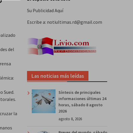
Su Publicidad Aquí
Escribe a: notiultimas.rd@gmail.com
ealizado
edes del
prensa
Las noticias más leídas
lémica:
o Sued.
Síntesis de principales
informaciones últimas 24
torales.
horas, sábado 8 agosto
2026
cruzar la
agosto 8, 2026
 manos
Breves del mundo, sábado