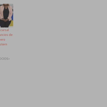
cursal
vicios de
nero
stern
OCIOS»