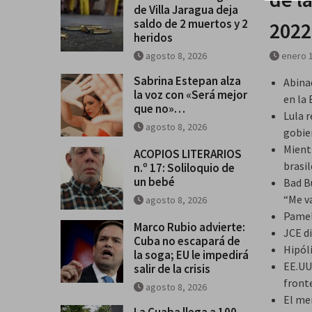
de Villa Jaragua deja
saldo de 2 muertos y 2
2022
heridos
agosto 8, 2026
enero 1
Sabrina Estepan alza
Abinad
la voz con «Será mejor
en la 
que no»…
Lula r
agosto 8, 2026
gobie
Mient
ACOPIOS LITERARIOS
brasil
n.º 17: Soliloquio de
un bebé
Bad B
“Me v
agosto 8, 2026
Pamel
Marco Rubio advierte:
JCE d
Cuba no escapará de
Hipóli
la soga; EU le impedirá
EE.UU
salir de la crisis
front
agosto 8, 2026
El me
La Cuaba llega a 100