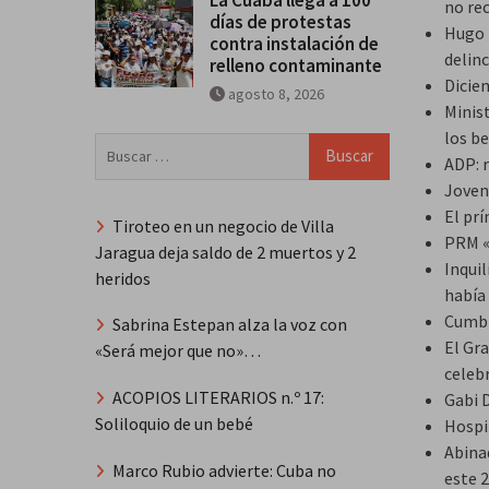
no re
días de protestas
Hugo B
contra instalación de
delin
relleno contaminante
Dicie
agosto 8, 2026
Minis
los be
Buscar:
ADP: 
Joven
El prí
Tiroteo en un negocio de Villa
PRM «b
Jaragua deja saldo de 2 muertos y 2
Inquil
heridos
había 
Cumbr
Sabrina Estepan alza la voz con
El Gr
«Será mejor que no»…
celebr
ACOPIOS LITERARIOS n.º 17:
Gabi 
Soliloquio de un bebé
Hospi
Abina
Marco Rubio advierte: Cuba no
este 2