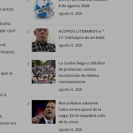
8 de agosto 2026
e actos
agosto 8, 2026
icana.
aje «por
ACOPIOS LITERARIOS n.º
17: Soliloquio de un bebé
erd.
agosto 8, 2026
iliares.
La Cuaba llega a 100 días
de protestas contra
 que le
instalación de relleno
contaminante
agosto 8, 2026
os a
Marco Rubio advierte:
Cuba no escapará de la
s.
soga; EU le impedirá salir
de la crisis
recer en
agosto 8, 2026