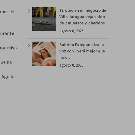
Tiroteo en un negocio de
ones de
Villa Jaragua deja saldo
de 2 muertos y 2 heridos
agosto 8, 2026
durante
Sabrina Estepan alza la
r «sisi».
voz con «Será mejor que
no»…
 se ha
agosto 8, 2026
 Águilas