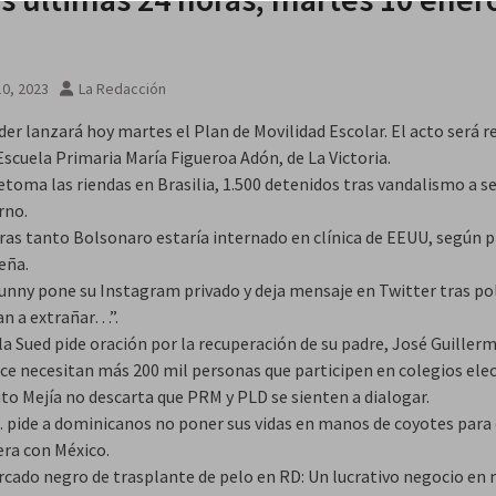
0, 2023
La Redacción
er lanzará hoy martes el Plan de Movilidad Escolar. El acto será r
Escuela Primaria María Figueroa Adón, de La Victoria.
etoma las riendas en Brasilia, 1.500 detenidos tras vandalismo a s
rno.
ras tanto Bolsonaro estaría internado en clínica de EEUU, según 
eña.
unny pone su Instagram privado y deja mensaje en Twitter tras po
an a extrañar…”.
a Sued pide oración por la recuperación de su padre, José Guillerm
ice necesitan más 200 mil personas que participen en colegios elec
to Mejía no descarta que PRM y PLD se sienten a dialogar.
. pide a dominicanos no poner sus vidas en manos de coyotes para 
era con México.
rcado negro de trasplante de pelo en RD: Un lucrativo negocio en