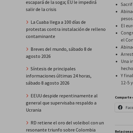
escapará de la soga; EU le impedirá
Sacrif
salir de la crisis
Abinad
pesos
La Cuaba llega a 100 días de
El eu
protestas contra instalación de relleno
Congr
contaminante
el Co
Abina
Breves del mundo, sábado 8 de
Arrest
agosto 2026
Una i
hecho 
Síntesis de principales
Y fin
informaciones últimas 24 horas,
12-5 y
sábado 8 agosto 2026
EEUU despide repentinamente al
Comparte 
general que supervisaba respaldo a
Fac
Ucrania
RD retiene el oro del voleibol con un
resonante triunfo sobre Colombia
Relaciona