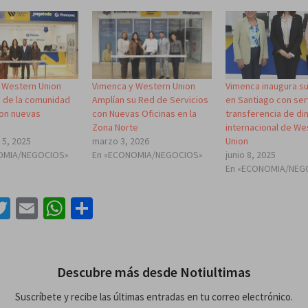
 Western Union
Vimenca y Western Union
Vimenca inaugura su
 de la comunidad
Amplían su Red de Servicios
en Santiago con ser
con nuevas
con Nuevas Oficinas en la
transferencia de di
Zona Norte
internacional de We
 5, 2025
marzo 3, 2026
Union
OMIA/NEGOCIOS»
En «ECONOMIA/NEGOCIOS»
junio 8, 2025
En «ECONOMIA/NEG
acebook
Twitter
Email
WhatsApp
Compartir
Descubre más desde Notiultimas
Suscríbete y recibe las últimas entradas en tu correo electrónico.