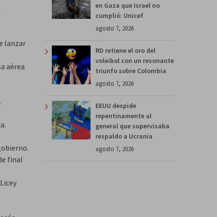
en Gaza que Israel no
n
cumplió: Unicef
agosto 7, 2026
e lanzar
RD retiene el oro del
voleibol con un resonante
sa aérea
triunfo sobre Colombia
agosto 7, 2026
.
EEUU despide
repentinamente al
a.
general que supervisaba
respaldo a Ucrania
gobierno.
agosto 7, 2026
de final
Licey