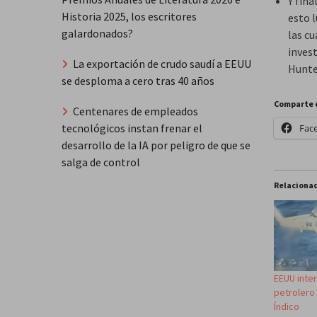
Y fina
Historia 2025, los escritores
esto 
galardonados?
las cu
inves
La exportación de crudo saudí a EEUU
Hunte
se desploma a cero tras 40 años
Comparte 
Centenares de empleados
tecnológicos instan frenar el
Fac
desarrollo de la IA por peligro de que se
salga de control
Relaciona
EEUU inte
petrolero
Índico