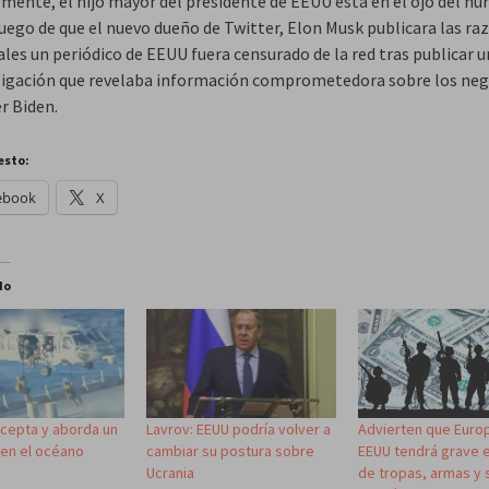
lmente, el hijo mayor del presidente de EEUU está en el ojo del hu
luego de que el nuevo dueño de Twitter, Elon Musk publicara las ra
ales un periódico de EEUU fuera censurado de la red tras publicar 
tigación que revelaba información comprometedora sobre los neg
r Biden.
esto:
ebook
X
do
rcepta y aborda un
Lavrov: EEUU podría volver a
Advierten que Europ
 en el océano
cambiar su postura sobre
EEUU tendrá grave 
Ucrania
de tropas, armas y