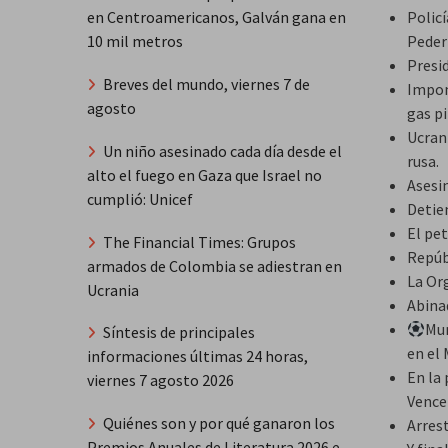
Polic
en Centroamericanos, Galván gana en
Peder
10 mil metros
Presi
Breves del mundo, viernes 7 de
Impon
agosto
gas p
Ucran
Un niño asesinado cada día desde el
rusa.
alto el fuego en Gaza que Israel no
Asesi
cumplió: Unicef
Detien
El pet
The Financial Times: Grupos
Repúb
armados de Colombia se adiestran en
La Or
Ucrania
Abina
Mun
Síntesis de principales
en el 
informaciones últimas 24 horas,
En la
viernes 7 agosto 2026
Vence 
Quiénes son y por qué ganaron los
Arres
Premios Anuales de Literatura 2026 e