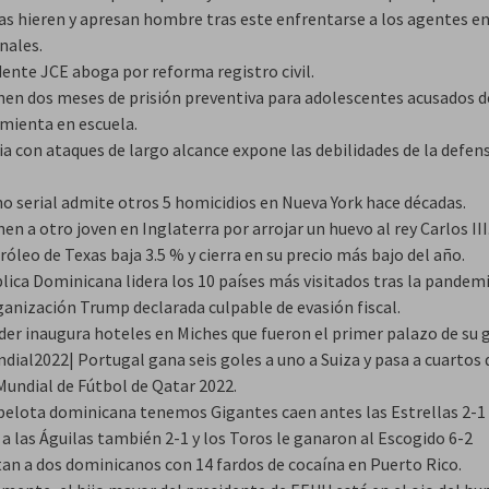
ías hieren y apresan hombre tras este enfrentarse a los agentes e
nales.
dente JCE aboga por reforma registro civil.
en dos meses de prisión preventiva para adolescentes acusados d
imienta en escuela.
ia con ataques de largo alcance expone las debilidades de la defen
no serial admite otros 5 homicidios en Nueva York hace décadas.
en a otro joven en Inglaterra por arrojar un huevo al rey Carlos III
róleo de Texas baja 3.5 % y cierra en su precio más bajo del año.
lica Dominicana lidera los 10 países más visitados tras la pandemi
ganización Trump declarada culpable de evasión fiscal.
der inaugura hoteles en Miches que fueron el primer palazo de su 
dial2022| Portugal gana seis goles a uno a Suiza y pasa a cuartos 
Mundial de Fútbol de Qatar 2022.
 pelota dominicana tenemos Gigantes caen antes las Estrellas 2-1 
a las Águilas también 2-1 y los Toros le ganaron al Escogido 6-2
tan a dos dominicanos con 14 fardos de cocaína en Puerto Rico.