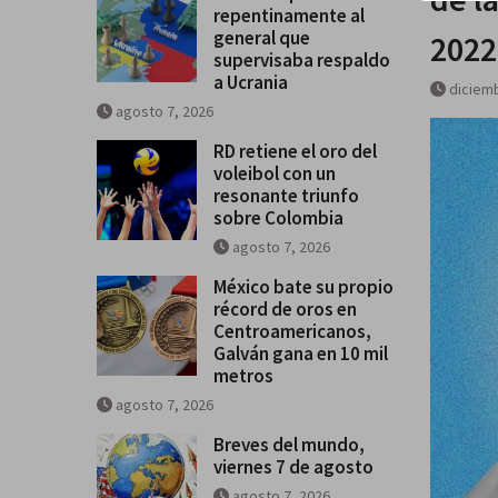
repentinamente al
general que
2022
supervisaba respaldo
a Ucrania
diciemb
agosto 7, 2026
RD retiene el oro del
voleibol con un
resonante triunfo
sobre Colombia
agosto 7, 2026
México bate su propio
récord de oros en
Centroamericanos,
Galván gana en 10 mil
metros
agosto 7, 2026
Breves del mundo,
viernes 7 de agosto
agosto 7, 2026