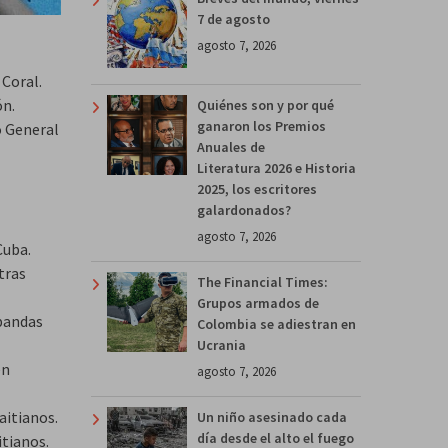
7 de agosto
agosto 7, 2026
 Coral.
ón.
Quiénes son y por qué
ganaron los Premios
o General
Anuales de
Literatura 2026 e Historia
2025, los escritores
galardonados?
agosto 7, 2026
Cuba.
tras
The Financial Times:
Grupos armados de
bandas
Colombia se adiestran en
Ucrania
en
agosto 7, 2026
aitianos.
Un niño asesinado cada
día desde el alto el fuego
itianos.