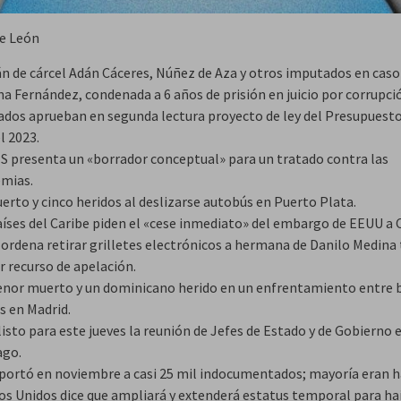
e León
án de cárcel Adán Cáceres, Núñez de Aza y otros imputados en caso
na Fernández, condenada a 6 años de prisión en juicio por corrupci
ados aprueban en segunda lectura proyecto de ley del Presupuest
l 2023.
S presenta un «borrador conceptual» para un tratado contra las
mias.
erto y cinco heridos al deslizarse autobús en Puerto Plata.
aíses del Caribe piden el «cese inmediato» del embargo de EEUU a 
 ordena retirar grilletes electrónicos a hermana de Danilo Medina 
r recurso de apelación.
nor muerto y un dominicano herido en un enfrentamiento entre 
s en Madrid.
isto para este jueves la reunión de Jefes de Estado y de Gobierno 
ago.
portó en noviembre a casi 25 mil indocumentados; mayoría eran h
os Unidos dice que ampliará y extenderá estatus temporal para ha