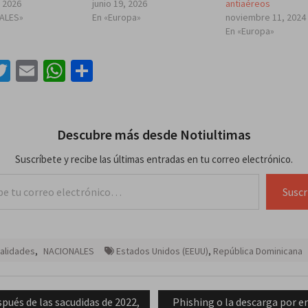
, 2026
junio 19, 2026
antiaéreos
IALES»
En «Europa»
noviembre 11, 2024
En «Europa»
acebook
Twitter
Email
WhatsApp
Compartir
Descubre más desde Notiultimas
Suscríbete y recibe las últimas entradas en tu correo electrónico.
lectrónico…
Suscr
alidades
,
NACIONALES
Estados Unidos (EEUU)
,
República Dominicana
ación
vious
Next
pués de las sacudidas de 2022,
Phishing o la descarga por er