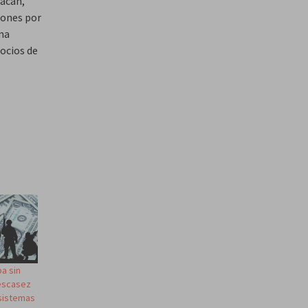
racán,
zones por
una
ocios de
a sin
escasez
 sistemas