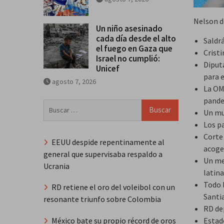
Nelson d
Un niño asesinado
cada día desde el alto
Saldr
el fuego en Gaza que
Cristi
Israel no cumplió:
Diput
Unicef
para e
agosto 7, 2026
La OM
pande
Buscar:
Un mu
Los p
Corte
EEUU despide repentinamente al
acoge
general que supervisaba respaldo a
Un me
Ucrania
latina
Todo l
RD retiene el oro del voleibol con un
Santi
resonante triunfo sobre Colombia
RD de
Estad
México bate su propio récord de oros