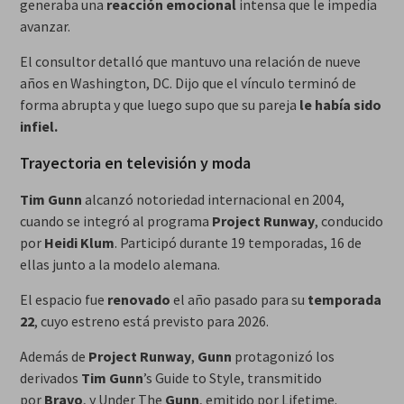
generaba una
reacción emocional
intensa que le impedía
avanzar.
El consultor detalló que mantuvo una relación de nueve
años en Washington, DC. Dijo que el vínculo terminó de
forma abrupta y que luego supo que su pareja
le había sido
infiel.
Trayectoria en televisión y moda
Tim Gunn
alcanzó notoriedad internacional en 2004,
cuando se integró al programa
Project Runway
, conducido
por
Heidi Klum
. Participó durante 19 temporadas, 16 de
ellas junto a la modelo alemana.
El espacio fue
renovado
el año pasado para su
temporada
22
, cuyo estreno está previsto para 2026.
Además de
Project Runway
,
Gunn
protagonizó los
derivados
Tim Gunn
’s Guide to Style, transmitido
por
Bravo
, y Under The
Gunn
, emitido por Lifetime.