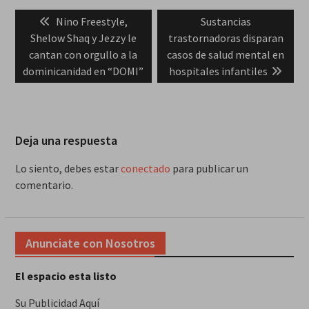
Navegación
Previous
Next
Nino Freestyle,
Sustancias
de
post:
post:
Shelow Shaq y Jezzy le
trastornadoras disparan
entradas
cantan con orgullo a la
casos de salud mental en
dominicanidad en “DOMI”
hospitales infantiles
Deja una respuesta
Lo siento, debes estar
conectado
para publicar un
comentario.
Anunciate con Nosotros
El espacio esta listo
Su Publicidad Aquí