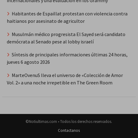
internacionales y una evaluación en los Grammy
Habitantes de Espaillat protestan con violencia contra
haitianos por asesinato de agricultor
Musulmán médico progresista El Sayed será candidato
demócrata al Senado pese al lobby israelí
Síntesis de principales informaciones últimas 24 horas,
jueves 6 agosto 2026
MarteOvenuS lleva el universo de «Colección de Amor
Vol. 2» a una noche irrepetible en The Green Room
©Notiultimas.com • Todos los derechos reservados.
Contactanos