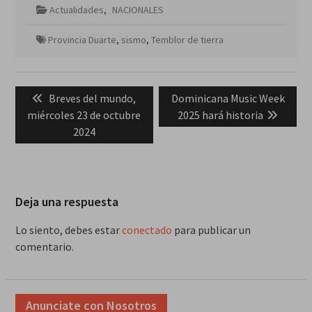
Actualidades
,
NACIONALES
Provincia Duarte
,
sismo
,
Temblor de tierra
Navegación
Previous
Next
Breves del mundo,
Dominicana Music Week
de
post:
post:
miércoles 23 de octubre
2025 hará historia
entradas
2024
Deja una respuesta
Lo siento, debes estar
conectado
para publicar un
comentario.
Anunciate con Nosotros