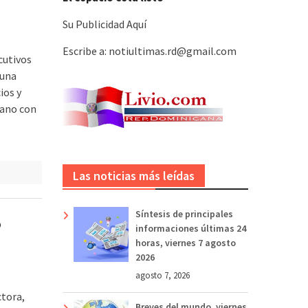
Su Publicidad Aquí
Escribe a: notiultimas.rd@gmail.com
cutivos
 una
ios y
mano con
d
Las noticias más leídas
Síntesis de principales
o
informaciones últimas 24
horas, viernes 7 agosto
2026
agosto 7, 2026
ctora,
Breves del mundo, viernes