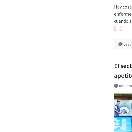
Hay cosa
enfermed
cuando s
[…]
Leav
El sec
apetit
noviem