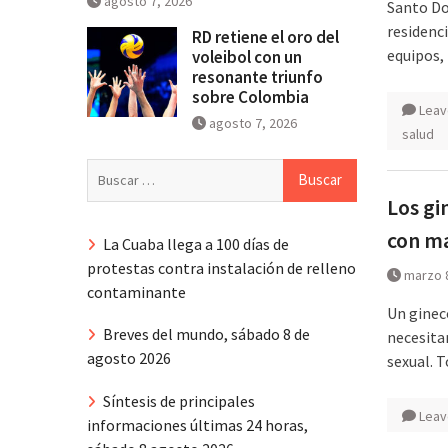
agosto 7, 2026
Santo Do
residenc
RD retiene el oro del
equipos,
voleibol con un
resonante triunfo
sobre Colombia
Leav
agosto 7, 2026
salud
Buscar:
Los gi
con má
La Cuaba llega a 100 días de
protestas contra instalación de relleno
marzo 
contaminante
Un ginec
Breves del mundo, sábado 8 de
necesita
agosto 2026
sexual. 
Síntesis de principales
Leav
informaciones últimas 24 horas,