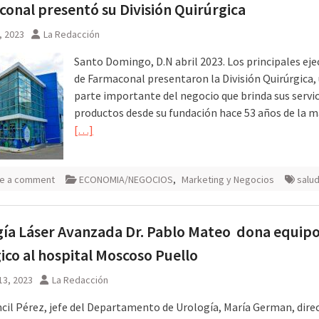
onal presentó su División Quirúrgica
4, 2023
La Redacción
Santo Domingo, D.N abril 2023. Los principales eje
de Farmaconal presentaron la División Quirúrgica,
parte importante del negocio que brinda sus servic
productos desde su fundación hace 53 años de la 
[…]
e a comment
ECONOMIA/NEGOCIOS
,
Marketing y Negocios
salu
ía Láser Avanzada Dr. Pablo Mateo dona equip
ico al hospital Moscoso Puello
13, 2023
La Redacción
ncil Pérez, jefe del Departamento de Urología, María German, dire