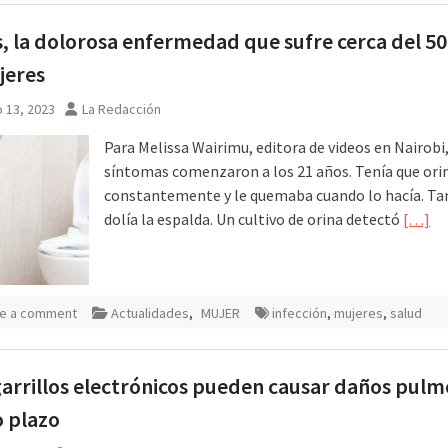
is, la dolorosa enfermedad que sufre cerca del 5
jeres
 13, 2023
La Redacción
Para Melissa Wairimu, editora de videos en Nairobi,
síntomas comenzaron a los 21 años. Tenía que ori
constantemente y le quemaba cuando lo hacía. Ta
dolía la espalda. Un cultivo de orina detectó
[…]
e a comment
Actualidades
,
MUJER
infección
,
mujeres
,
salud
garrillos electrónicos pueden causar daños pul
o plazo