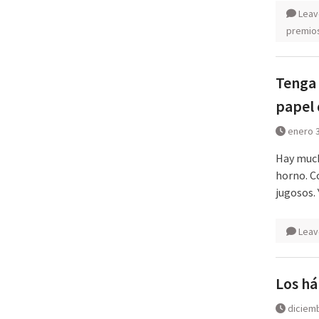
Leav
premio
Tenga 
papel 
enero 3
Hay much
horno. C
jugosos.
Leav
Los há
diciemb