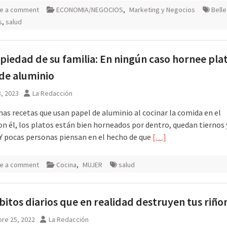
e a comment
ECONOMIA/NEGOCIOS
,
Marketing y Negocios
Bell
s
,
salud
piedad de su familia: En ningún caso hornee pla
de aluminio
, 2023
La Redacción
as recetas que usan papel de aluminio al cocinar la comida en el
on él, los platos están bien horneados por dentro, quedan tiernos 
 Y pocas personas piensan en el hecho de que
[…]
e a comment
Cocina
,
MUJER
salud
bitos diarios que en realidad destruyen tus riño
re 25, 2022
La Redacción