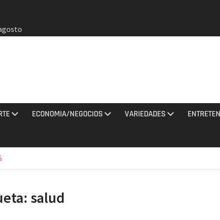
 agosto
ciones
sto
al
do a
RTE
ECONOMIA/NEGOCIOS
VARIEDADES
ENTRETEN
on un
bia
e oros
5
gana en
 agosto
ueta:
salud
otestas