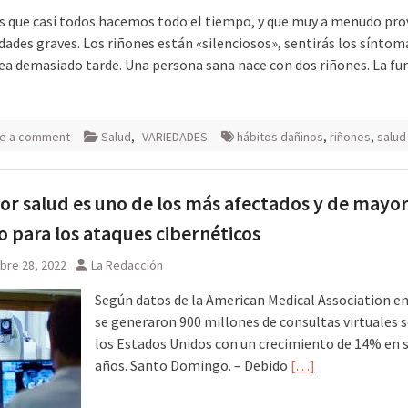
s que casi todos hacemos todo el tiempo, y que muy a menudo pr
ades graves. Los riñones están «silenciosos», sentirás los síntom
ea demasiado tarde. Una persona sana nace con dos riñones. La fu
e a comment
Salud
,
VARIEDADES
hábitos dañinos
,
riñones
,
salud
tor salud es uno de los más afectados y de mayo
o para los ataques cibernéticos
bre 28, 2022
La Redacción
Según datos de la American Medical Association en
se generaron 900 millones de consultas virtuales 
los Estados Unidos con un crecimiento de 14% en s
años. Santo Domingo. – Debido
[…]