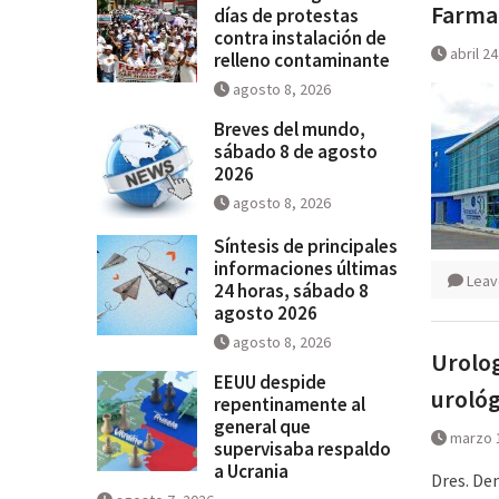
Farmac
días de protestas
contra instalación de
abril 2
relleno contaminante
agosto 8, 2026
Breves del mundo,
sábado 8 de agosto
2026
agosto 8, 2026
Síntesis de principales
informaciones últimas
Leav
24 horas, sábado 8
agosto 2026
agosto 8, 2026
Urolog
EEUU despide
urológ
repentinamente al
general que
marzo 
supervisaba respaldo
a Ucrania
Dres. De