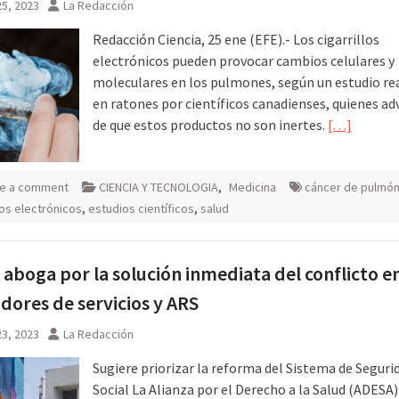
5, 2023
La Redacción
Redacción Ciencia, 25 ene (EFE).- Los cigarrillos
electrónicos pueden provocar cambios celulares y
moleculares en los pulmones, según un estudio re
en ratones por científicos canadienses, quienes ad
de que estos productos no son inertes.
[…]
e a comment
CIENCIA Y TECNOLOGIA
,
Medicina
cáncer de pulmó
los electrónicos
,
estudios científicos
,
salud
aboga por la solución inmediata del conflicto e
dores de servicios y ARS
3, 2023
La Redacción
Sugiere priorizar la reforma del Sistema de Seguri
Social La Alianza por el Derecho a la Salud (ADESA)