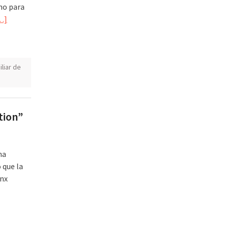
no para
…]
liar de
tion”
ha
 que la
onx