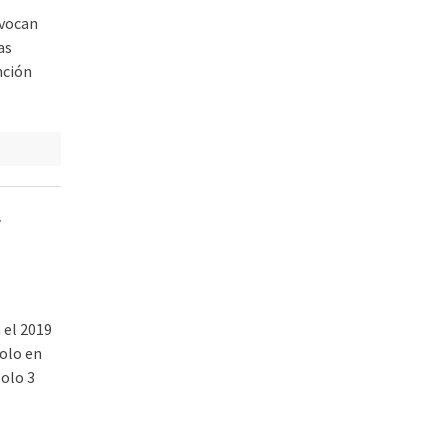
ovocan
as
nción
r
 el 2019
solo en
olo 3