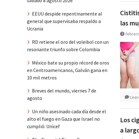
sábado 8 agosto 2026
Cistit
EEUU despide repentinamente al
general que supervisaba respaldo a
las mu
Ucrania
febrero
RD retiene el oro del voleibol con un
resonante triunfo sobre Colombia
México bate su propio récord de oros
en Centroamericanos, Galván gana en
10 mil metros
Breves del mundo, viernes 7 de
Leav
agosto
Un niño asesinado cada día desde el
Los ci
alto el fuego en Gaza que Israel no
cumplió: Unicef
a larg