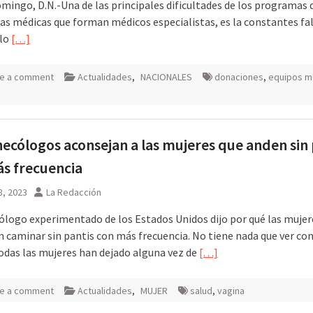
mingo, D.N.-Una de las principales dificultades de los programas 
ias médicas que forman médicos especialistas, es la constantes fa
 lo
[…]
e a comment
Actualidades
,
NACIONALES
donaciones
,
equipos m
necólogos aconsejan a las mujeres que anden sin 
s frecuencia
8, 2023
La Redacción
ólogo experimentado de los Estados Unidos dijo por qué las mujer
n caminar sin pantis con más frecuencia. No tiene nada que ver con 
Todas las mujeres han dejado alguna vez de
[…]
e a comment
Actualidades
,
MUJER
salud
,
vagina