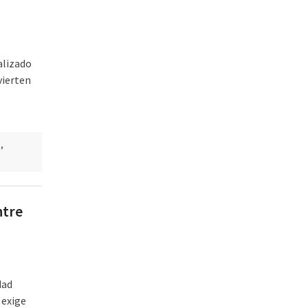
alizado
vierten
n
,
ntre
dad
 exige