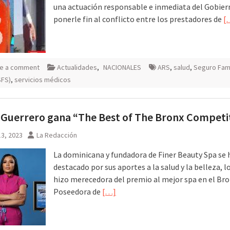
una actuación responsable e inmediata del Gobier
ponerle fin al conflicto entre los prestadores de
[
e a comment
Actualidades
,
NACIONALES
ARS
,
salud
,
Seguro Fami
SFS)
,
servicios médicos
Guerrero gana “The Best of The Bronx Competi
3, 2023
La Redacción
La dominicana y fundadora de Finer Beauty Spa se 
destacado por sus aportes a la salud y la belleza, lo
hizo merecedora del premio al mejor spa en el Br
Poseedora de
[…]