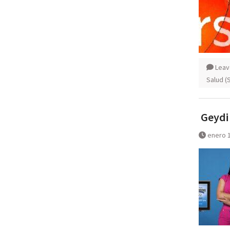
Leav
Salud (
Geydi 
enero 1