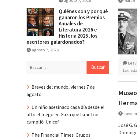
agosto 7, 2026
marzo 
Quiénes son y por qué
ganaron los Premios
Anuales de
Literatura 2026 e
Historia 2025, los
escritores galardonados?
agosto 7, 2026
Leav
Buscar:
Leonidas
Breves del mundo, viernes 7 de
Museo 
agosto
Herma
Un niño asesinado cada día desde el
noviem
alto el fuego en Gaza que Israel no
cumplió: Unicef
José G. 
Domingo.
The Financial Times: Grupos