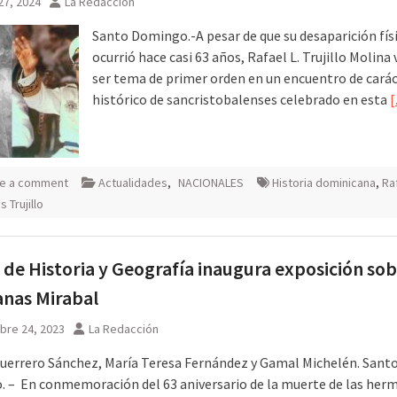
27, 2024
La Redacción
Santo Domingo.-A pesar de que su desaparición fís
ocurrió hace casi 63 años, Rafael L. Trujillo Molina 
ser tema de primer orden en un encuentro de cará
histórico de sancristobalenses celebrado en esta
e a comment
Actualidades
,
NACIONALES
Historia dominicana
,
Ra
 Trujillo
de Historia y Geografía inaugura exposición sob
nas Mirabal
bre 24, 2023
La Redacción
Guerrero Sánchez, María Teresa Fernández y Gamal Michelén. Sant
 – En conmemoración del 63 aniversario de la muerte de las her