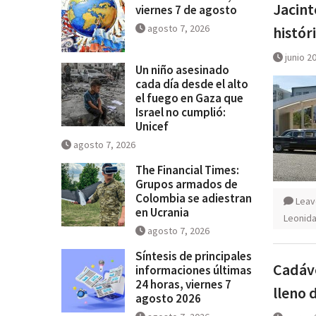
Jacint
viernes 7 de agosto
se salga de control
agosto 7, 2026
histór
Breves del mundo, viernes 7 de
junio 2
Un niño asesinado
cada día desde el alto
el fuego en Gaza que
Israel no cumplió:
Unicef
agosto 7, 2026
The Financial Times:
Grupos armados de
Colombia se adiestran
Leav
en Ucrania
Leonidas
agosto 7, 2026
Síntesis de principales
Cadáve
informaciones últimas
24 horas, viernes 7
lleno 
agosto 2026