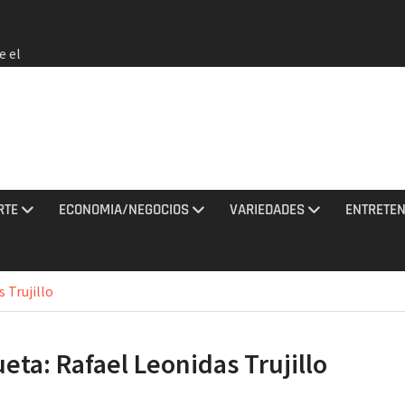
e el
 no
rmados
rania
ciones
sto
RTE
ECONOMIA/NEGOCIOS
VARIEDADES
ENTRETEN
los
2026 e
 Trujillo
a EEUU
ueta:
Rafael Leonidas Trujillo
de que