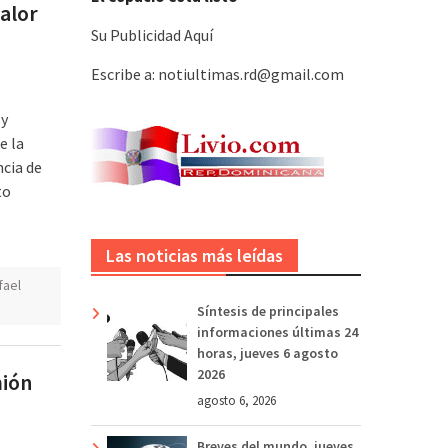
valor
Su Publicidad Aquí
Escribe a: notiultimas.rd@gmail.com
 y
e la
ncia de
to
Las noticias más leídas
fael
Síntesis de principales
informaciones últimas 24
horas, jueves 6 agosto
2026
mión
agosto 6, 2026
Breves del mundo, jueves