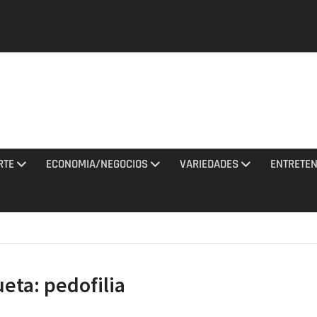
de que
do de
agosto
RTE
ECONOMIA/NEGOCIOS
VARIEDADES
ENTRETEN
y una
tan con
El
ueta:
pedofilia
a al
a EEUU