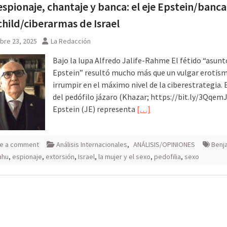
espionaje, chantaje y banca: el eje Epstein/banca
s
hild/ciberarmas de Israel
bre 23, 2025
La Redacción
Bajo la lupa Alfredo Jalife-Rahme El fétido “asunt
Epstein” resultó mucho más que un vulgar erotism
irrumpir en el máximo nivel de la ciberestrategia. 
del pedófilo jázaro (Khazar; https://bit.ly/3QqemJ
Epstein (JE) representa
[…]
e a comment
Análisis Internacionales
,
ANÁLISIS/OPINIONES
Benj
ahu
,
espionaje
,
extorsión
,
Israel
,
la mujer y el sexo
,
pedofilia
,
sexo