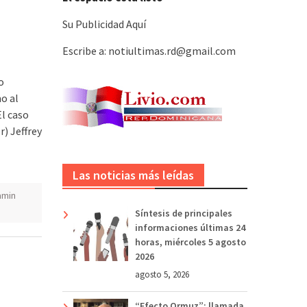
Su Publicidad Aquí
Escribe a: notiultimas.rd@gmail.com
o
o al
El caso
r) Jeffrey
Las noticias más leídas
amin
Síntesis de principales
informaciones últimas 24
horas, miércoles 5 agosto
2026
agosto 5, 2026
“Efecto Ormuz”: llamada