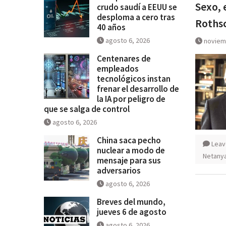
Sexo, 
crudo saudí a EEUU se
se desploma a cero tras 40 año
desploma a cero tras
Rothsc
40 años
agosto 6, 2026
noviem
Centenares de
empleados
tecnológicos instan
frenar el desarrollo de
la IA por peligro de
que se salga de control
agosto 6, 2026
China saca pecho
Leav
nuclear a modo de
Netany
mensaje para sus
adversarios
agosto 6, 2026
Breves del mundo,
jueves 6 de agosto
agosto 6, 2026