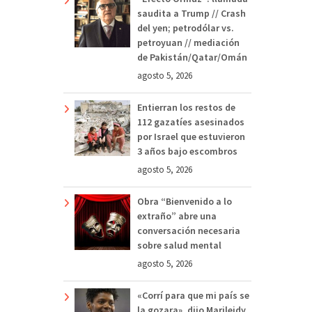
saudita a Trump // Crash
del yen; petrodólar vs.
petroyuan // mediación
de Pakistán/Qatar/Omán
agosto 5, 2026
Entierran los restos de
112 gazatíes asesinados
por Israel que estuvieron
3 años bajo escombros
agosto 5, 2026
Obra “Bienvenido a lo
extraño” abre una
conversación necesaria
sobre salud mental
agosto 5, 2026
«Corrí para que mi país se
la gozara», dijo Marileidy