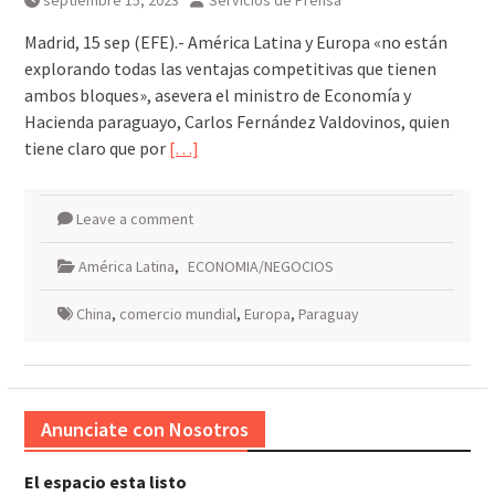
septiembre 15, 2023
Servicios de Prensa
viernes 7 agosto 2026
Madrid, 15 sep (EFE).- América Latina y Europa «no están
explorando todas las ventajas competitivas que tienen
ambos bloques», asevera el ministro de Economía y
Hacienda paraguayo, Carlos Fernández Valdovinos, quien
tiene claro que por
[…]
Leave a comment
América Latina
,
ECONOMIA/NEGOCIOS
China
,
comercio mundial
,
Europa
,
Paraguay
Anunciate con Nosotros
El espacio esta listo