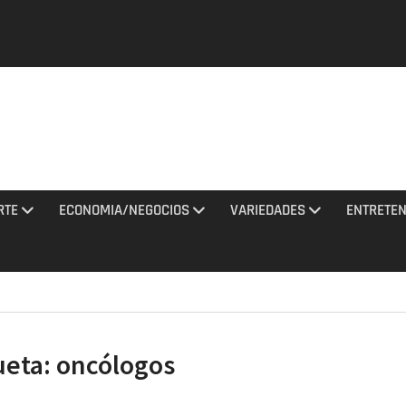
y una
tan con
El
a al
RTE
ECONOMIA/NEGOCIOS
VARIEDADES
ENTRETEN
ciones
to 2026
de
na noche
ueta:
oncólogos
 misiles
 Rusia
agosto