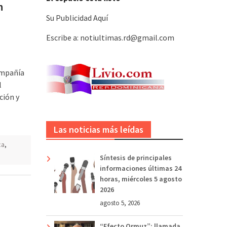
n
Su Publicidad Aquí
Escribe a: notiultimas.rd@gmail.com
ompañía
l
ción y
Las noticias más leídas
ca
,
Síntesis de principales
informaciones últimas 24
horas, miércoles 5 agosto
2026
agosto 5, 2026
“Efecto Ormuz”: llamada