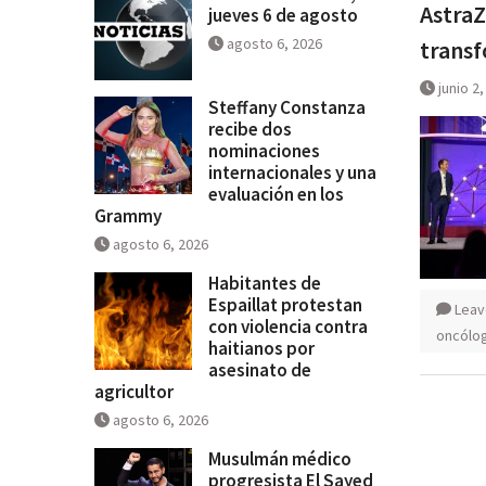
AstraZ
jueves 6 de agosto
agosto 6, 2026
transf
junio 2
Steffany Constanza
recibe dos
nominaciones
internacionales y una
evaluación en los
Grammy
agosto 6, 2026
Habitantes de
Espaillat protestan
Leav
con violencia contra
oncólo
haitianos por
asesinato de
agricultor
agosto 6, 2026
Musulmán médico
progresista El Sayed