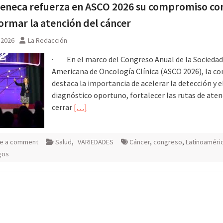
eneca refuerza en ASCO 2026 su compromiso co
ormar la atención del cáncer
, 2026
La Redacción
· En el marco del Congreso Anual de la Sociedad
Americana de Oncología Clínica (ASCO 2026), la c
destaca la importancia de acelerar la detección y e
diagnóstico oportuno, fortalecer las rutas de aten
cerrar
[…]
e a comment
Salud
,
VARIEDADES
Cáncer
,
congreso
,
Latinoaméri
gos