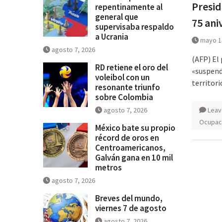
Presid
repentinamente al
general que
75 ani
supervisaba respaldo
a Ucrania
mayo 1
agosto 7, 2026
(AFP) El
RD retiene el oro del
«suspend
voleibol con un
territori
resonante triunfo
sobre Colombia
agosto 7, 2026
Leav
Ocupaci
México bate su propio
récord de oros en
Centroamericanos,
Galván gana en 10 mil
metros
agosto 7, 2026
Breves del mundo,
viernes 7 de agosto
agosto 7, 2026