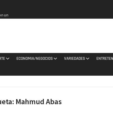
on un
bia
e oros
gana en
 agosto
e el
l no
RTE
ECONOMIA/NEGOCIOS
VARIEDADES
ENTRETEN
rmados
rania
ciones
sto
ueta:
Mahmud Abas
al
do a