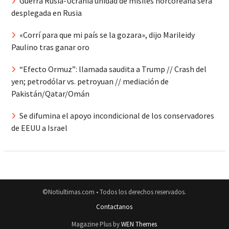
Guerra Rusia-Ucrania unidad de misiles norcoreana será
desplegada en Rusia
«Corrí para que mi país se la gozara», dijo Marileidy
Paulino tras ganar oro
“Efecto Ormuz”: llamada saudita a Trump // Crash del
yen; petrodólar vs. petroyuan // mediación de
Pakistán/Qatar/Omán
Se difumina el apoyo incondicional de los conservadores
de EEUU a Israel
©Notiultimas.com • Todos los derechos reservados.
Contactanos
Magazine Plus by
WEN Themes