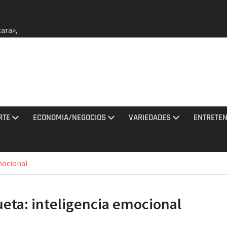
zara»,
r oro
a a
lar vs.
nal de
rael
RTE
ECONOMIA/NEGOCIOS
VARIEDADES
ENTRETEN
atíes
ieron 3
mocional
ciones
agosto
ueta:
inteligencia emocional
y
llendy
misiles