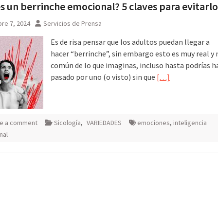
s un berrinche emocional? 5 claves para evitarlo
 Rusia
re 7, 2024
Servicios de Prensa
Es de risa pensar que los adultos puedan llegar a
hacer “berrinche”, sin embargo esto es muy real y
común de lo que imaginas, incluso hasta podrías h
pasado por uno (o visto) sin que
[…]
e a comment
Sicología
,
VARIEDADES
emociones
,
inteligencia
nal