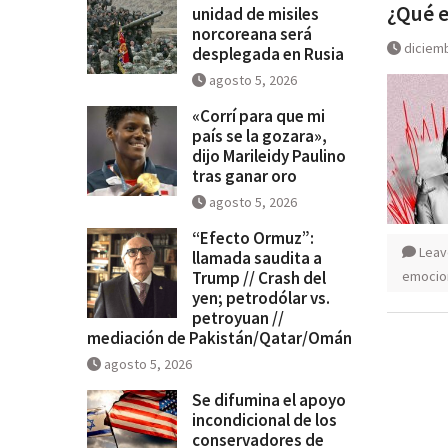
¿Qué e
unidad de misiles
norcoreana será desplegada en
norcoreana será
diciemb
desplegada en Rusia
agosto 5, 2026
«Corrí para que mi
país se la gozara»,
dijo Marileidy Paulino
tras ganar oro
agosto 5, 2026
“Efecto Ormuz”:
Leav
llamada saudita a
Trump // Crash del
emocio
yen; petrodólar vs.
petroyuan //
mediación de Pakistán/Qatar/Omán
agosto 5, 2026
Se difumina el apoyo
incondicional de los
conservadores de