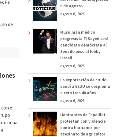
es En
6 de agosto
agosto 6, 2026
uno de
Musulmán médico
progresista El Sayed será
candidato demócrata al
Senado pese al lobby
israelí
agosto 6, 2026
ciones
La exportación de crudo
saudí a EEUU se desploma
a cero tras 40 años
agosto 6, 2026
 con el
Grupo
Habitantes de Espaillat
protestan con violencia
continúa
contra haitianos por
na
asesinato de agricultor