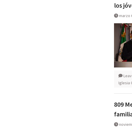
los jóv
marzo 
Leav
Iglesia 
809 Me
famili
noviem