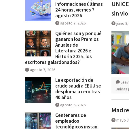
UNICEF
informaciones últimas
últimas 24 horas, viernes 7 ago
24 horas, viernes 7
sin vi
2026
agosto 2026
agosto 7, 2026
junio 9
Quiénes son y por qué
ganaron los Premios
Anuales de
Literatura 2026 e
Historia 2025, los
escritores galardonados?
agosto 7, 2026
La exportación de
Leav
crudo saudí a EEUU se
Unidas p
desploma a cero tras
40 años
agosto 6, 2026
Madre 
Centenares de
mayo 3
empleados
tecnológicos instan