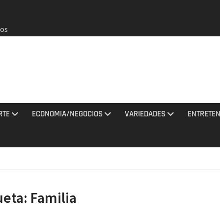
los
2026 e
a EEUU
RTE
ECONOMIA/NEGOCIOS
VARIEDADES
ENTRETEN
de que
o de
agosto
ueta:
Familia
y una
ciones