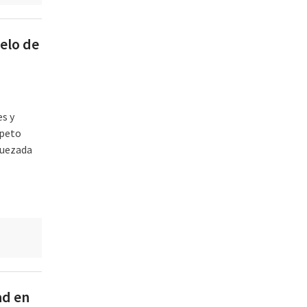
elo de
es y
speto
Quezada
ad en