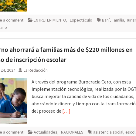
e a comment
ENTRETENIMIENTO
,
Espectáculo
Baní
,
Familia
,
Turi
cano
no ahorrará a familias más de $220 millones en
o de inscripción escolar
 24, 2024
La Redacción
A través del programa Burocracia Cero, con esta
implementación tecnológica, realizada por la OGT
busca mejorar la calidad de vida de los ciudadanos,
ahorrándole dinero y tiempo con la transformación
del proceso de
[…]
e a comment
Actualidades
,
NACIONALES
asistencia social
,
escol