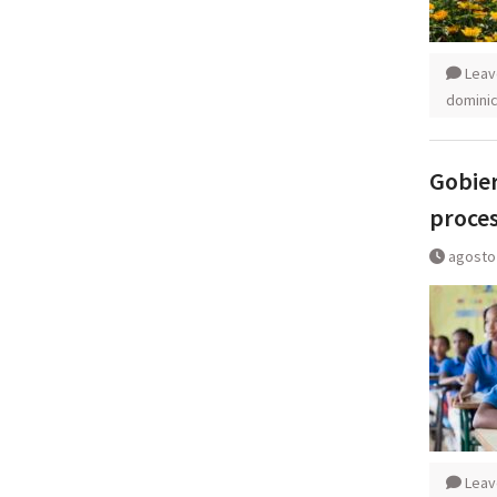
Leav
domini
Gobier
proces
agosto
Leav