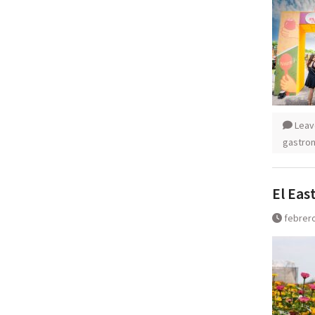
Leav
gastro
El Eas
febrero