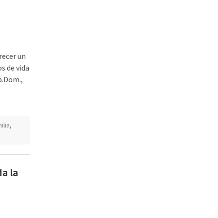
recer un
s de vida
p.Dom.,
ilia
,
a la