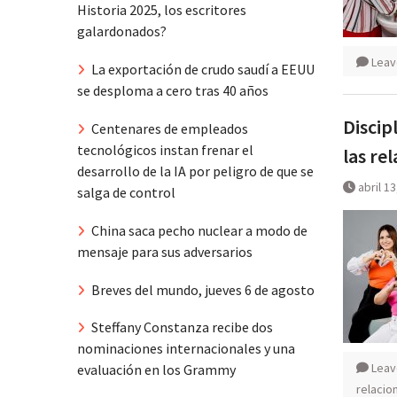
Historia 2025, los escritores
galardonados?
Leav
La exportación de crudo saudí a EEUU
se desploma a cero tras 40 años
Discip
Centenares de empleados
tecnológicos instan frenar el
las re
desarrollo de la IA por peligro de que se
abril 1
salga de control
China saca pecho nuclear a modo de
mensaje para sus adversarios
Breves del mundo, jueves 6 de agosto
Steffany Constanza recibe dos
nominaciones internacionales y una
Leav
evaluación en los Grammy
relacio