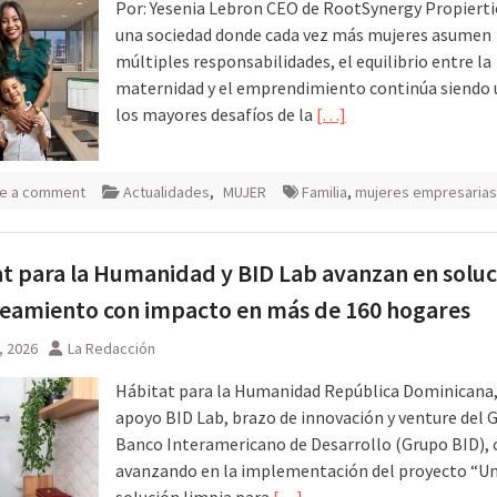
Por: Yesenia Lebron CEO de RootSynergy Propierti
una sociedad donde cada vez más mujeres asumen
múltiples responsabilidades, el equilibrio entre la
maternidad y el emprendimiento continúa siendo 
los mayores desafíos de la
[…]
e a comment
Actualidades
,
MUJER
Familia
,
mujeres empresarias
t para la Humanidad y BID Lab avanzan en solu
eamiento con impacto en más de 160 hogares
2, 2026
La Redacción
Hábitat para la Humanidad República Dominicana,
apoyo BID Lab, brazo de innovación y venture del 
Banco Interamericano de Desarrollo (Grupo BID), 
avanzando en la implementación del proyecto “U
solución limpia para
[…]