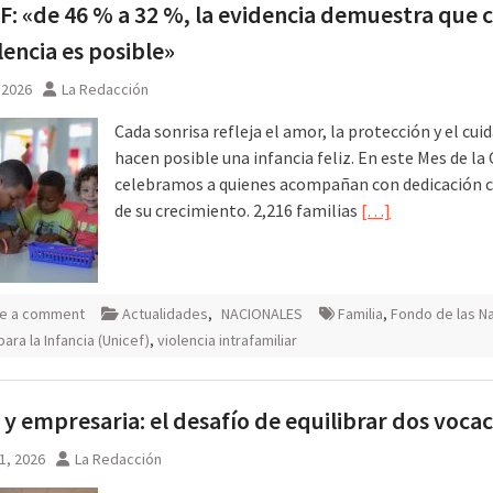
: «de 46 % a 32 %, la evidencia demuestra que c
sto
olencia es posible»
, 2026
La Redacción
Cada sonrisa refleja el amor, la protección y el cui
hacen posible una infancia feliz. En este Mes de la 
celebramos a quienes acompañan con dedicación 
de su crecimiento. 2,216 familias
[…]
e a comment
Actualidades
,
NACIONALES
Familia
,
Fondo de las N
ara la Infancia (Unicef)
,
violencia intrafamiliar
y empresaria: el desafío de equilibrar dos voca
1, 2026
La Redacción