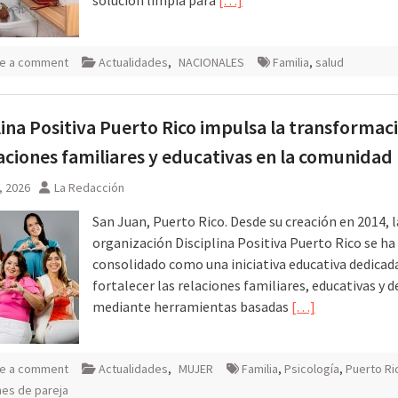
e a comment
Actualidades
,
NACIONALES
Familia
,
salud
lina Positiva Puerto Rico impulsa la transformac
laciones familiares y educativas en la comunidad 
3, 2026
La Redacción
San Juan, Puerto Rico. Desde su creación en 2014, l
organización Disciplina Positiva Puerto Rico se ha
consolidado como una iniciativa educativa dedicad
fortalecer las relaciones familiares, educativas y d
mediante herramientas basadas
[…]
e a comment
Actualidades
,
MUJER
Familia
,
Psicología
,
Puerto Ri
nes de pareja