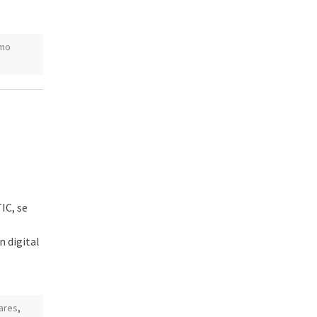
smo
IC, se
 digital
ares
,