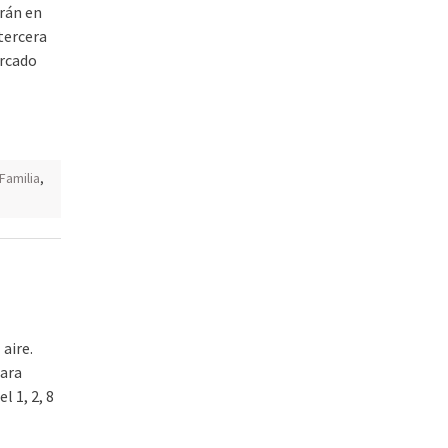
rán en
tercera
rcado
Familia
,
 aire.
para
l 1, 2, 8