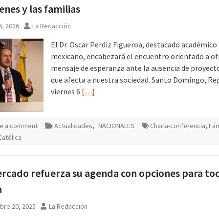
enes y las familias
6, 2026
La Redacción
El Dr. Oscar Perdiz Figueroa, destacado académico
mexicano, encabezará el encuentro orientado a of
mensaje de esperanza ante la ausencia de proyecto
que afecta a nuestra sociedad. Santo Domingo, Re
viernes 6
[…]
e a comment
Actualidades
,
NACIONALES
Charla-conferencia
,
Fam
Católica
rcado refuerza su agenda con opciones para tod
a
bre 20, 2025
La Redacción