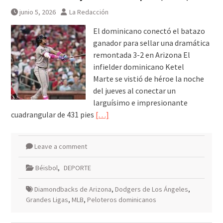
petrodólar vs. petroyuan //
junio 5, 2026
La Redacción
mediación de
Pakistán/Qatar/Omán
El dominicano conectó el batazo
ganador para sellar una dramática
remontada 3-2 en Arizona El
infielder dominicano Ketel
Marte se vistió de héroe la noche
del jueves al conectar un
larguísimo e impresionante
cuadrangular de 431 pies
[…]
Leave a comment
Béisbol
,
DEPORTE
Diamondbacks de Arizona
,
Dodgers de Los Ángeles
,
Grandes Ligas
,
MLB
,
Peloteros dominicanos