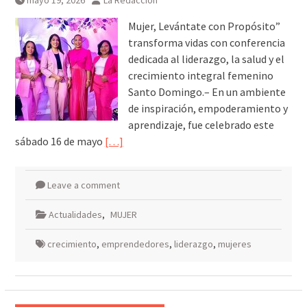
mayo 19, 2026
La Redacción
una evaluación en los Grammy
Mujer, Levántate con Propósito”
transforma vidas con conferencia
dedicada al liderazgo, la salud y el
crecimiento integral femenino
Santo Domingo.– En un ambiente
de inspiración, empoderamiento y
aprendizaje, fue celebrado este
sábado 16 de mayo
[…]
Leave a comment
Actualidades
,
MUJER
crecimiento
,
emprendedores
,
liderazgo
,
mujeres